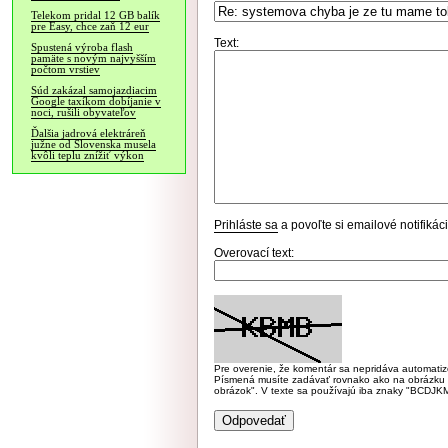
Telekom pridal 12 GB balík
pre Easy, chce zaň 12 eur
Text:
Spustená výroba flash
pamäte s novým najvyšším
počtom vrstiev
Súd zakázal samojazdiacim
Google taxíkom dobíjanie v
noci, rušili obyvateľov
Ďalšia jadrová elektráreň
južne od Slovenska musela
kvôli teplu znížiť výkon
Prihláste sa
a povoľte si emailové notifiká
Overovací text:
Pre overenie, že komentár sa nepridáva automatizov
Písmená musíte zadávať rovnako ako na obrázku veľk
obrázok". V texte sa používajú iba znaky "BC