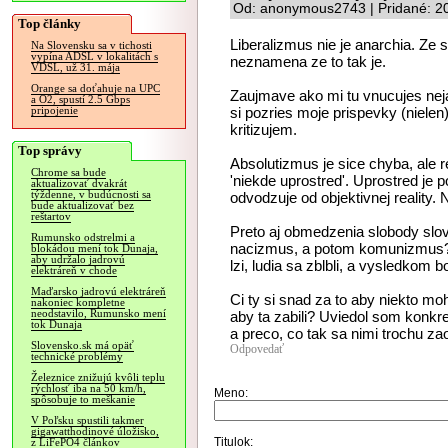
Od: anonymous2743 | Pridané: 2
Top články
Liberalizmus nie je anarchia. Ze 
Na Slovensku sa v tichosti
vypína ADSL v lokalitách s
neznamena ze to tak je.
VDSL, už 31. mája
Orange sa doťahuje na UPC
Zaujmave ako mi tu vnucujes nej
a O2, spustí 2.5 Gbps
si pozries moje prispevky (nielen
pripojenie
kritizujem.
Top správy
Absolutizmus je sice chyba, ale re
Chrome sa bude
'niekde uprostred'. Uprostred je p
aktualizovať dvakrát
týždenne, v budúcnosti sa
odvodzuje od objektivnej reality. 
bude aktualizovať bez
reštartov
Preto aj obmedzenia slobody slov
Rumunsko odstrelmi a
nacizmus, a potom komunizmus? A
blokádou mení tok Dunaja,
aby udržalo jadrovú
lzi, ludia sa zblbli, a vysledkom b
elektráreň v chode
Maďarsko jadrovú elektráreň
Ci ty si snad za to aby niekto moho
nakoniec kompletne
neodstavilo, Rumunsko mení
aby ta zabili? Uviedol som konkr
tok Dunaja
a preco, co tak sa nimi trochu za
Slovensko.sk má opäť
Odpovedať
technické problémy
Železnice znižujú kvôli teplu
rýchlosť iba na 50 km/h,
Meno:
spôsobuje to meškanie
V Poľsku spustili takmer
gigawatthodinové úložisko,
Titulok:
z LiFePO4 článkov