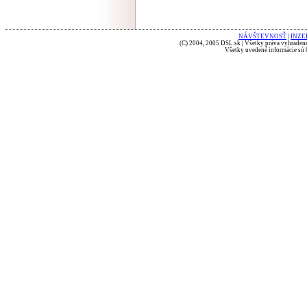
NÁVŠTEVNOSŤ
|
INZE
(C) 2004, 2005 DSL.sk | Všetky práva vyhradené
Všetky uvedené informácie sú b