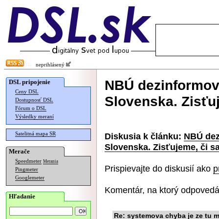
neprihlásený
NBÚ dezinformov
DSL pripojenie
Ceny DSL
Slovenska. Zisťu
Dostupnosť DSL
Fórum o DSL
Výsledky meraní
Satelitná mapa SR
Diskusia k článku:
NBÚ dez
Slovenska. Zisťujeme, či s
Merače
Speedmeter
Merania
Prispievajte do diskusií ako
p
Pingmeter
Googlemeter
Komentár, na ktorý odpovedá
Hľadanie
Re: systemova chyba je ze tu m