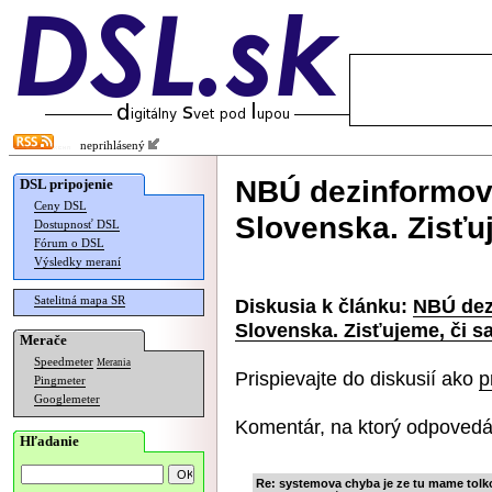
neprihlásený
NBÚ dezinformov
DSL pripojenie
Ceny DSL
Slovenska. Zisťu
Dostupnosť DSL
Fórum o DSL
Výsledky meraní
Satelitná mapa SR
Diskusia k článku:
NBÚ dez
Slovenska. Zisťujeme, či s
Merače
Speedmeter
Merania
Prispievajte do diskusií ako
p
Pingmeter
Googlemeter
Komentár, na ktorý odpovedá
Hľadanie
Re: systemova chyba je ze tu mame tolko