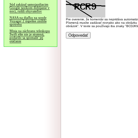
Súd zakázal samojazdiacim
Google taxíkom dobíjanie v
noci, rušili obyvateľov
NASA na diaľku na sonde
Pre overenie, že komentár sa nepridáva automatizov
Voyager 2 úspešne znížila
Písmená musíte zadávať rovnako ako na obrázku veľk
spotrebu
obrázok". V texte sa používajú iba znaky "BC
Misia na záchranu teleskopu
Swift ešte nie je stratená,
podarilo sa spomaliť jej
otáčanie