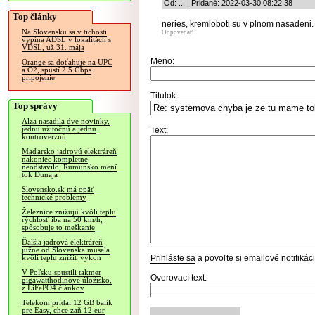
Od: ... | Pridané: 2022-03-30 08:22:38
Top články
neries, kremloboti su v plnom nasadeni.
Na Slovensku sa v tichosti
Odpovedať
vypína ADSL v lokalitách s
VDSL, už 31. mája
Meno:
Orange sa doťahuje na UPC
a O2, spustí 2.5 Gbps
pripojenie
Titulok:
Top správy
Alza nasadila dve novinky,
jednu užitočnú a jednu
Text:
kontroverznú
Maďarsko jadrovú elektráreň
nakoniec kompletne
neodstavilo, Rumunsko mení
tok Dunaja
Slovensko.sk má opäť
technické problémy
Železnice znižujú kvôli teplu
rýchlosť iba na 50 km/h,
spôsobuje to meškanie
Ďalšia jadrová elektráreň
južne od Slovenska musela
Prihláste sa
a povoľte si emailové notifiká
kvôli teplu znížiť výkon
V Poľsku spustili takmer
Overovací text:
gigawatthodinové úložisko,
z LiFePO4 článkov
Telekom pridal 12 GB balík
pre Easy, chce zaň 12 eur