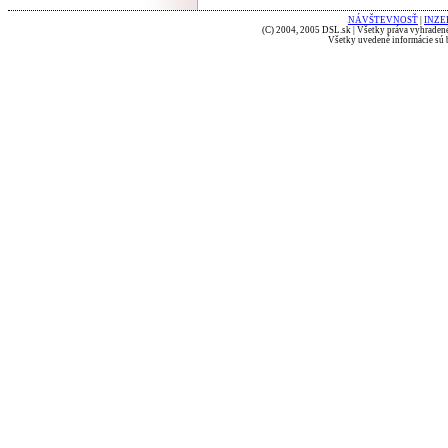
NÁVŠTEVNOSŤ
|
INZE
(C) 2004, 2005 DSL.sk | Všetky práva vyhradené
Všetky uvedené informácie sú b