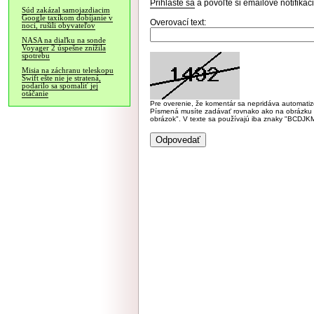
Prihláste sa
a povoľte si emailové notifiká
Súd zakázal samojazdiacim
Google taxíkom dobíjanie v
Overovací text:
noci, rušili obyvateľov
NASA na diaľku na sonde
Voyager 2 úspešne znížila
spotrebu
Misia na záchranu teleskopu
Swift ešte nie je stratená,
podarilo sa spomaliť jej
otáčanie
Pre overenie, že komentár sa nepridáva automatizov
Písmená musíte zadávať rovnako ako na obrázku veľk
obrázok". V texte sa používajú iba znaky "BC