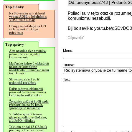
Od: anonymous2743 | Pridané: 2
Top články
Poliaci su v tejto otazke rozumnej
Na Slovensku sa v tichosti
vypína ADSL v lokalitách s
komunizmu nezabudli.
VDSL, už 31. mája
Orange sa doťahuje na UPC
Bij bolsevika: youtu.be/dSDvDO
a O2, spustí 2.5 Gbps
pripojenie
Odpovedať
Top správy
Meno:
Alza nasadila dve novinky,
jednu užitočnú a jednu
kontroverznú
Maďarsko jadrovú elektráreň
Titulok:
nakoniec kompletne
neodstavilo, Rumunsko mení
tok Dunaja
Text:
Slovensko.sk má opäť
technické problémy
Ďalšia jadrová elektráreň
južne od Slovenska musela
kvôli teplu znížiť výkon
Železnice znižujú kvôli teplu
rýchlosť iba na 50 km/h,
spôsobuje to meškanie
V Poľsku spustili takmer
gigawatthodinové úložisko,
z LiFePO4 článkov
Telekom pridal 12 GB balík
pre Easy, chce zaň 12 eur