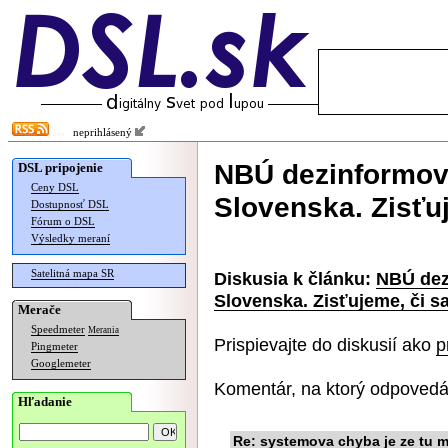
neprihlásený
NBÚ dezinformov
DSL pripojenie
Ceny DSL
Slovenska. Zisťu
Dostupnosť DSL
Fórum o DSL
Výsledky meraní
Satelitná mapa SR
Diskusia k článku:
NBÚ dez
Slovenska. Zisťujeme, či s
Merače
Speedmeter
Merania
Prispievajte do diskusií ako
p
Pingmeter
Googlemeter
Komentár, na ktorý odpovedá
Hľadanie
Re: systemova chyba je ze tu m