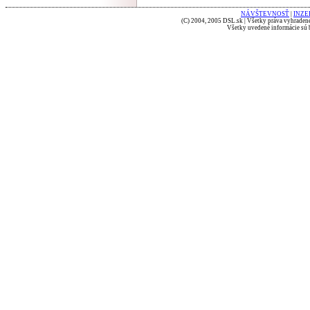
NÁVŠTEVNOSŤ
|
INZE
(C) 2004, 2005 DSL.sk | Všetky práva vyhradené
Všetky uvedené informácie sú b