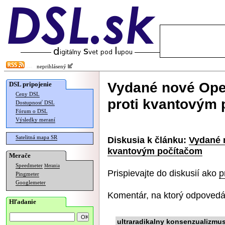
neprihlásený
Vydané nové Ope
DSL pripojenie
Ceny DSL
proti kvantovým
Dostupnosť DSL
Fórum o DSL
Výsledky meraní
Satelitná mapa SR
Diskusia k článku:
Vydané 
kvantovým počítačom
Merače
Speedmeter
Merania
Prispievajte do diskusií ako
p
Pingmeter
Googlemeter
Komentár, na ktorý odpovedá
Hľadanie
ultraradikalny konsenzualizmu