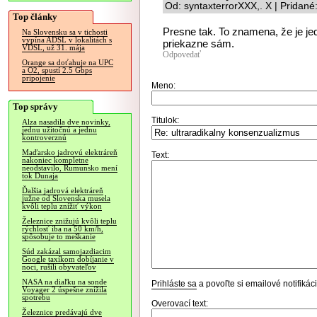
Od: syntaxterrorXXX,. X | Pridan
Top články
Presne tak. To znamena, že je jed
Na Slovensku sa v tichosti
vypína ADSL v lokalitách s
priekazne sám.
VDSL, už 31. mája
Odpovedať
Orange sa doťahuje na UPC
a O2, spustí 2.5 Gbps
pripojenie
Meno:
Top správy
Titulok:
Alza nasadila dve novinky,
jednu užitočnú a jednu
kontroverznú
Maďarsko jadrovú elektráreň
Text:
nakoniec kompletne
neodstavilo, Rumunsko mení
tok Dunaja
Ďalšia jadrová elektráreň
južne od Slovenska musela
kvôli teplu znížiť výkon
Železnice znižujú kvôli teplu
rýchlosť iba na 50 km/h,
spôsobuje to meškanie
Súd zakázal samojazdiacim
Google taxíkom dobíjanie v
noci, rušili obyvateľov
NASA na diaľku na sonde
Prihláste sa
a povoľte si emailové notifiká
Voyager 2 úspešne znížila
spotrebu
Overovací text:
Železnice predávajú dve