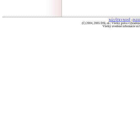
NÁVŠTEVNOSŤ
|
INZE
(C) 2004, 2005 DSL.sk | Všetky práva vyhradené
Všetky uvedené informácie sú b