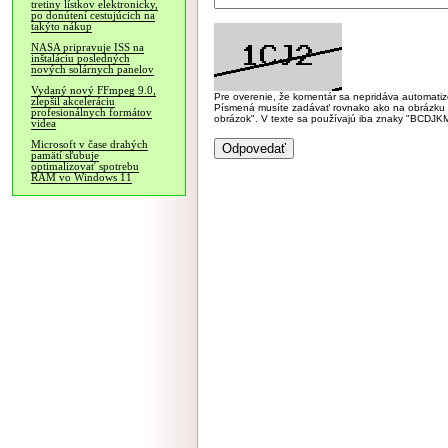
tretiny lístkov elektronicky,
po donútení cestujúcich na
takýto nákup
NASA pripravuje ISS na
inštaláciu posledných
nových solárnych panelov
Vydaný nový FFmpeg 9.0,
Pre overenie, že komentár sa nepridáva automatizov
zlepšil akceleráciu
Písmená musíte zadávať rovnako ako na obrázku veľk
profesionálnych formátov
obrázok". V texte sa používajú iba znaky "BC
videa
Microsoft v čase drahých
pamätí sľubuje
optimalizovať spotrebu
RAM vo Windows 11