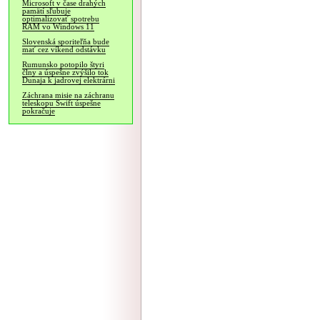
Microsoft v čase drahých
pamätí sľubuje
optimalizovať spotrebu
RAM vo Windows 11
Slovenská sporiteľňa bude
mať cez víkend odstávku
Rumunsko potopilo štyri
člny a úspešne zvýšilo tok
Dunaja k jadrovej elektrárni
Záchrana misie na záchranu
teleskopu Swift úspešne
pokračuje