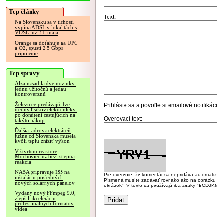
Top články
Text:
Na Slovensku sa v tichosti
vypína ADSL v lokalitách s
VDSL, už 31. mája
Orange sa doťahuje na UPC
a O2, spustí 2.5 Gbps
pripojenie
Top správy
Alza nasadila dve novinky,
jednu užitočnú a jednu
kontroverznú
Železnice predávajú dve
Prihláste sa
a povoľte si emailové notifiká
tretiny lístkov elektronicky,
po donútení cestujúcich na
Overovací text:
takýto nákup
Ďalšia jadrová elektráreň
južne od Slovenska musela
kvôli teplu znížiť výkon
V štvrtom reaktore
Mochoviec už beží štiepna
reakcia
NASA pripravuje ISS na
Pre overenie, že komentár sa nepridáva automatizov
inštaláciu posledných
Písmená musíte zadávať rovnako ako na obrázku veľk
nových solárnych panelov
obrázok". V texte sa používajú iba znaky "BC
Vydaný nový FFmpeg 9.0,
zlepšil akceleráciu
profesionálnych formátov
videa