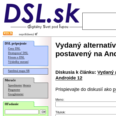
neprihlásený
Vydaný alternatí
DSL pripojenie
Ceny DSL
postavený na And
Dostupnosť DSL
Fórum o DSL
Výsledky meraní
Satelitná mapa SR
Diskusia k článku:
Vydaný 
Androide 12
Merače
Speedmeter
Merania
Prispievajte do diskusií ako
p
Pingmeter
Googlemeter
Meno:
Hľadanie
Titulok: