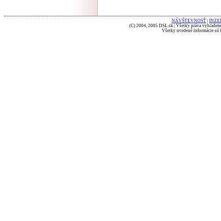
NÁVŠTEVNOSŤ
|
INZE
(C) 2004, 2005 DSL.sk | Všetky práva vyhradené
Všetky uvedené informácie sú b