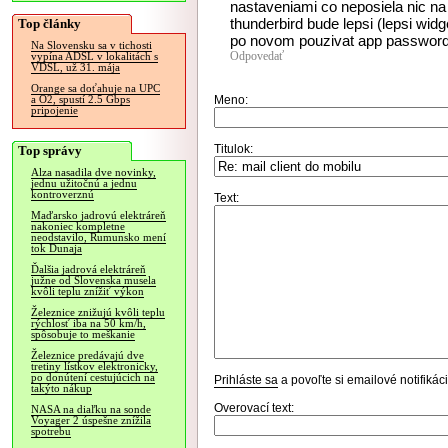
nastaveniami co neposiela nic na 
thunderbird bude lepsi (lepsi wi
Top články
po novom pouzivat app passwords
Na Slovensku sa v tichosti
Odpovedať
vypína ADSL v lokalitách s
VDSL, už 31. mája
Orange sa doťahuje na UPC
Meno:
a O2, spustí 2.5 Gbps
pripojenie
Titulok:
Top správy
Alza nasadila dve novinky,
jednu užitočnú a jednu
kontroverznú
Text:
Maďarsko jadrovú elektráreň
nakoniec kompletne
neodstavilo, Rumunsko mení
tok Dunaja
Ďalšia jadrová elektráreň
južne od Slovenska musela
kvôli teplu znížiť výkon
Železnice znižujú kvôli teplu
rýchlosť iba na 50 km/h,
spôsobuje to meškanie
Železnice predávajú dve
tretiny lístkov elektronicky,
po donútení cestujúcich na
Prihláste sa
a povoľte si emailové notifiká
takýto nákup
Overovací text:
NASA na diaľku na sonde
Voyager 2 úspešne znížila
spotrebu