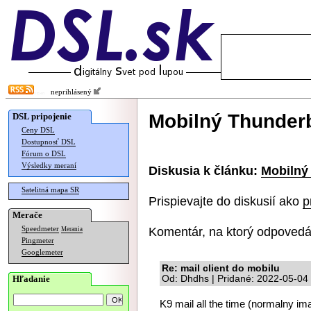
neprihlásený
Mobilný Thunderb
DSL pripojenie
Ceny DSL
Dostupnosť DSL
Fórum o DSL
Výsledky meraní
Diskusia k článku:
Mobilný
Satelitná mapa SR
Prispievajte do diskusií ako
p
Merače
Komentár, na ktorý odpovedá
Speedmeter
Merania
Pingmeter
Googlemeter
Re: mail client do mobilu
Hľadanie
Od: Dhdhs | Pridané: 2022-05-04
K9 mail all the time (normalny im