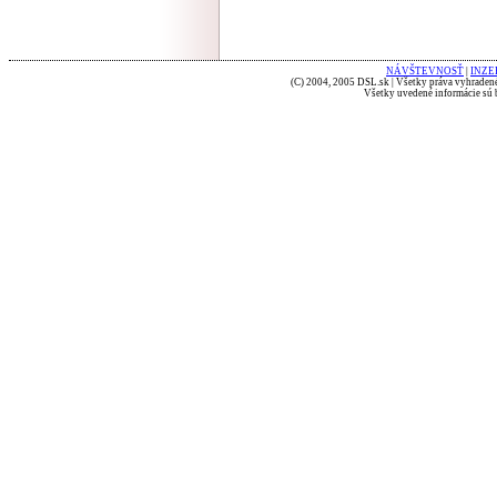
NÁVŠTEVNOSŤ
|
INZE
(C) 2004, 2005 DSL.sk | Všetky práva vyhradené
Všetky uvedené informácie sú b