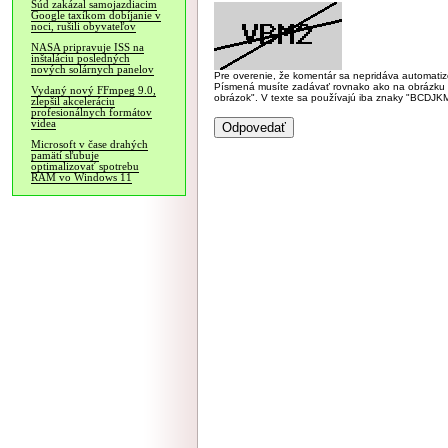
Súd zakázal samojazdiacim
Google taxíkom dobíjanie v
noci, rušili obyvateľov
NASA pripravuje ISS na
inštaláciu posledných
nových solárnych panelov
Pre overenie, že komentár sa nepridáva automatizov
Písmená musíte zadávať rovnako ako na obrázku veľk
Vydaný nový FFmpeg 9.0,
obrázok". V texte sa používajú iba znaky "BC
zlepšil akceleráciu
profesionálnych formátov
videa
Microsoft v čase drahých
pamätí sľubuje
optimalizovať spotrebu
RAM vo Windows 11