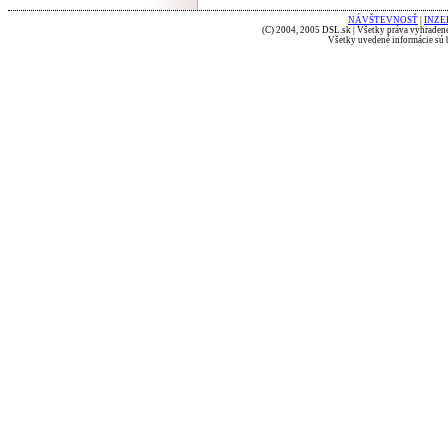
NÁVŠTEVNOSŤ
|
INZE
(C) 2004, 2005 DSL.sk | Všetky práva vyhradené
Všetky uvedené informácie sú b