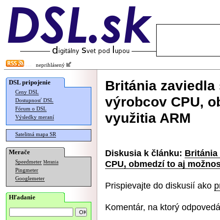
neprihlásený
Británia zaviedla
DSL pripojenie
Ceny DSL
výrobcov CPU, o
Dostupnosť DSL
Fórum o DSL
využitia ARM
Výsledky meraní
Satelitná mapa SR
Diskusia k článku:
Británia
Merače
CPU, obmedzí to aj možnos
Speedmeter
Merania
Pingmeter
Googlemeter
Prispievajte do diskusií ako
p
Hľadanie
Komentár, na ktorý odpovedá