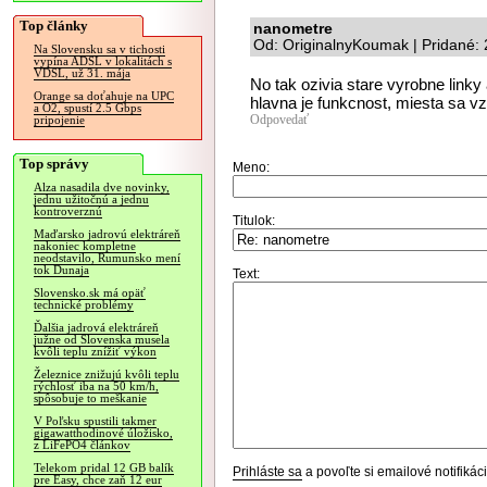
Top články
nanometre
Od: OriginalnyKoumak | Pridané:
Na Slovensku sa v tichosti
vypína ADSL v lokalitách s
VDSL, už 31. mája
No tak ozivia stare vyrobne linky 
Orange sa doťahuje na UPC
hlavna je funkcnost, miesta sa v
a O2, spustí 2.5 Gbps
Odpovedať
pripojenie
Top správy
Meno:
Alza nasadila dve novinky,
jednu užitočnú a jednu
kontroverznú
Titulok:
Maďarsko jadrovú elektráreň
nakoniec kompletne
neodstavilo, Rumunsko mení
tok Dunaja
Text:
Slovensko.sk má opäť
technické problémy
Ďalšia jadrová elektráreň
južne od Slovenska musela
kvôli teplu znížiť výkon
Železnice znižujú kvôli teplu
rýchlosť iba na 50 km/h,
spôsobuje to meškanie
V Poľsku spustili takmer
gigawatthodinové úložisko,
z LiFePO4 článkov
Telekom pridal 12 GB balík
Prihláste sa
a povoľte si emailové notifiká
pre Easy, chce zaň 12 eur