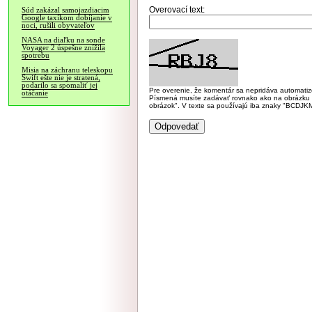
Overovací text:
Súd zakázal samojazdiacim
Google taxíkom dobíjanie v
noci, rušili obyvateľov
NASA na diaľku na sonde
Voyager 2 úspešne znížila
spotrebu
Misia na záchranu teleskopu
Swift ešte nie je stratená,
podarilo sa spomaliť jej
Pre overenie, že komentár sa nepridáva automatizov
otáčanie
Písmená musíte zadávať rovnako ako na obrázku veľk
obrázok". V texte sa používajú iba znaky "BC