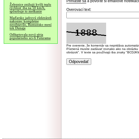
Prihláste sa
a povoľte si emailové notifiká
Železnice znižujú kvôli teplu
rýchlosť iba na 50 km/h,
Overovací text:
spôsobuje to meškanie
Maďarsko jadrovú elektráreň
nakoniec kompletne
neodstavilo, Rumunsko mení
tok Dunaja
Odštartovala nová séria
populárneho sci-fi Futurama
Pre overenie, že komentár sa nepridáva automatizov
Písmená musíte zadávať rovnako ako na obrázku veľk
obrázok". V texte sa používajú iba znaky "BC