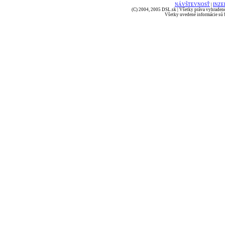
NÁVŠTEVNOSŤ
|
INZE
(C) 2004, 2005 DSL.sk | Všetky práva vyhradené
Všetky uvedené informácie sú b