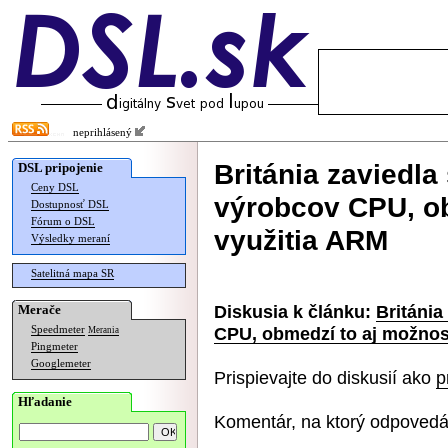
neprihlásený
Británia zaviedla
DSL pripojenie
Ceny DSL
výrobcov CPU, o
Dostupnosť DSL
Fórum o DSL
využitia ARM
Výsledky meraní
Satelitná mapa SR
Diskusia k článku:
Británia
Merače
CPU, obmedzí to aj možnos
Speedmeter
Merania
Pingmeter
Googlemeter
Prispievajte do diskusií ako
p
Hľadanie
Komentár, na ktorý odpovedá