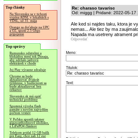
Top články
Re: charaso tavarisc
Od: miggg | Pridané: 2022-05-17 
Na Slovensku sa v tichosti
vypína ADSL v lokalitách s
VDSL, už 31. mája
Ale ked si najdes taku, ktora je v
Orange sa doťahuje na UPC
nemas... Ale tiez by ma zaujimalo
a O2, spustí 2.5 Gbps
Napada ma usetreny atrament pri 
pripojenie
Odpovedať
Top správy
Meno:
Rumunsko odstrelmi a
blokádou mení tok Dunaja,
aby udržalo jadrovú
elektráreň v chode
Titulok:
Joj Play výrazne zdražuje
Chrome sa bude
aktualizovať dvakrát
Text:
týždenne, v budúcnosti sa
bude aktualizovať bez
reštartov
Slovensko.sk má opäť
technické problémy
Spustená výroba flash
pamäte s novým najvyšším
počtom vrstiev
V Poľsku spustili takmer
gigawatthodinové úložisko,
z LiFePO4 článkov
Telekom pridal 12 GB balík
pre Easy, chce zaň 12 eur