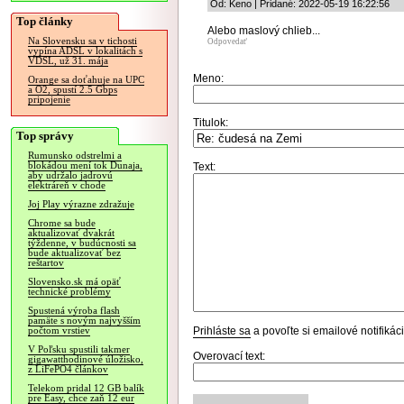
Od: Keno | Pridané: 2022-05-19 16:22:56
Top články
Alebo maslový chlieb...
Na Slovensku sa v tichosti
Odpovedať
vypína ADSL v lokalitách s
VDSL, už 31. mája
Meno:
Orange sa doťahuje na UPC
a O2, spustí 2.5 Gbps
pripojenie
Titulok:
Top správy
Rumunsko odstrelmi a
blokádou mení tok Dunaja,
Text:
aby udržalo jadrovú
elektráreň v chode
Joj Play výrazne zdražuje
Chrome sa bude
aktualizovať dvakrát
týždenne, v budúcnosti sa
bude aktualizovať bez
reštartov
Slovensko.sk má opäť
technické problémy
Spustená výroba flash
pamäte s novým najvyšším
Prihláste sa
a povoľte si emailové notifiká
počtom vrstiev
V Poľsku spustili takmer
Overovací text:
gigawatthodinové úložisko,
z LiFePO4 článkov
Telekom pridal 12 GB balík
pre Easy, chce zaň 12 eur