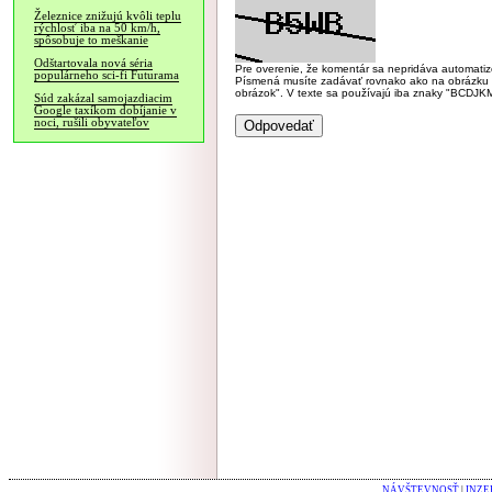
Železnice znižujú kvôli teplu
rýchlosť iba na 50 km/h,
spôsobuje to meškanie
Odštartovala nová séria
Pre overenie, že komentár sa nepridáva automatizov
populárneho sci-fi Futurama
Písmená musíte zadávať rovnako ako na obrázku veľk
obrázok". V texte sa používajú iba znaky "BC
Súd zakázal samojazdiacim
Google taxíkom dobíjanie v
noci, rušili obyvateľov
NÁVŠTEVNOSŤ
|
INZE