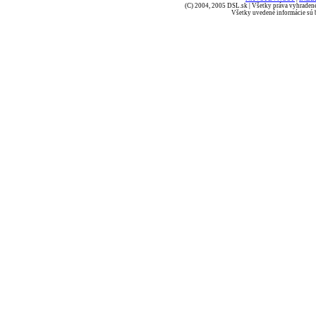
(C) 2004, 2005 DSL.sk | Všetky práva vyhradené
Všetky uvedené informácie sú b