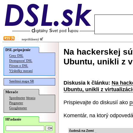
neprihlásený
Na hackerskej sú
DSL pripojenie
Ceny DSL
Ubuntu, unikli z v
Dostupnosť DSL
Fórum o DSL
Výsledky meraní
Satelitná mapa SR
Diskusia k článku:
Na hacke
Ubuntu, unikli z virtualizáci
Merače
Speedmeter
Merania
Prispievajte do diskusií ako
p
Pingmeter
Googlemeter
Komentár, na ktorý odpovedá
Hľadanie
čudesá na Zemi