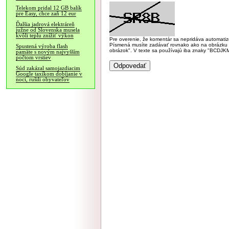
Telekom pridal 12 GB balík
pre Easy, chce zaň 12 eur
Ďalšia jadrová elektráreň
južne od Slovenska musela
kvôli teplu znížiť výkon
Pre overenie, že komentár sa nepridáva automatizov
Písmená musíte zadávať rovnako ako na obrázku veľk
Spustená výroba flash
obrázok". V texte sa používajú iba znaky "BC
pamäte s novým najvyšším
počtom vrstiev
Súd zakázal samojazdiacim
Google taxíkom dobíjanie v
noci, rušili obyvateľov