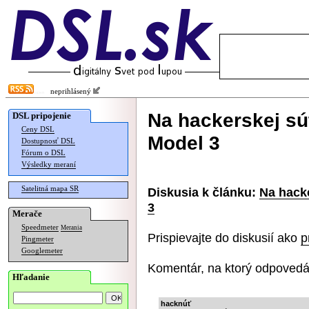
neprihlásený
Na hackerskej sú
DSL pripojenie
Ceny DSL
Model 3
Dostupnosť DSL
Fórum o DSL
Výsledky meraní
Satelitná mapa SR
Diskusia k článku:
Na hacke
3
Merače
Speedmeter
Merania
Prispievajte do diskusií ako
p
Pingmeter
Googlemeter
Komentár, na ktorý odpovedá
Hľadanie
hacknúť