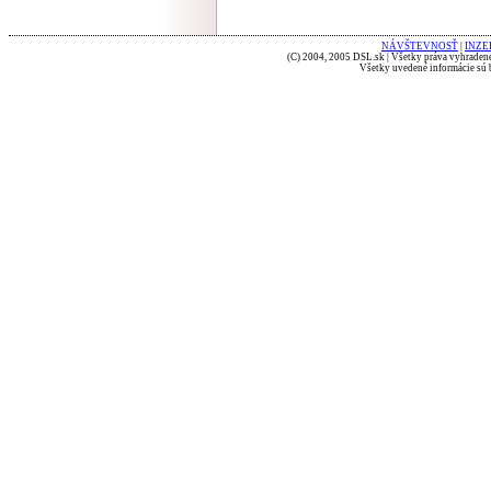
NÁVŠTEVNOSŤ
|
INZE
(C) 2004, 2005 DSL.sk | Všetky práva vyhradené
Všetky uvedené informácie sú b