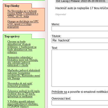
Od: Lacog | Pridané: 2022-05-20 09:03:01
Top články
Hacknúť auto je najlepšie 17 tkou kľúč
Na Slovensku sa v tichosti
vypína ADSL v lokalitách s
Odpovedať
VDSL, už 31. mája
Orange sa doťahuje na UPC
a O2, spustí 2.5 Gbps
Meno:
pripojenie
Top správy
Titulok:
Chrome sa bude
aktualizovať dvakrát
týždenne, v budúcnosti sa
Text:
bude aktualizovať bez
reštartov
Rumunsko odstrelmi a
blokádou mení tok Dunaja,
aby udržalo jadrovú
elektráreň v chode
Maďarsko jadrovú elektráreň
nakoniec kompletne
neodstavilo, Rumunsko mení
tok Dunaja
Slovensko.sk má opäť
technické problémy
Železnice znižujú kvôli teplu
Prihláste sa
a povoľte si emailové notifiká
rýchlosť iba na 50 km/h,
spôsobuje to meškanie
Overovací text:
V Poľsku spustili takmer
gigawatthodinové úložisko,
z LiFePO4 článkov