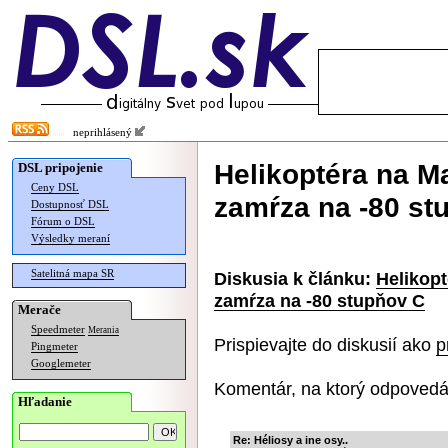
neprihlásený
Helikoptéra na M
DSL pripojenie
Ceny DSL
zamŕza na -80 st
Dostupnosť DSL
Fórum o DSL
Výsledky meraní
Satelitná mapa SR
Diskusia k článku:
Helikopt
zamŕza na -80 stupňov C
Merače
Speedmeter
Merania
Prispievajte do diskusií ako
p
Pingmeter
Googlemeter
Komentár, na ktorý odpovedá
Hľadanie
Re: Héliosy a ine osy..