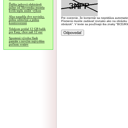
Ďalšia jadrová elektráreň
južne od Slovenska musela
kvôli teplu znížiť výkon
Alza nasadila dve novinky,
Pre overenie, že komentár sa nepridáva automatizov
jednu užitočnú a jednu
Písmená musíte zadávať rovnako ako na obrázku veľk
kontroverznú
obrázok". V texte sa používajú iba znaky "BC
Telekom pridal 12 GB balík
pre Easy, chce zaň 12 eur
Spustená výroba flash
pamäte s novým najvyšším
počtom vrstiev