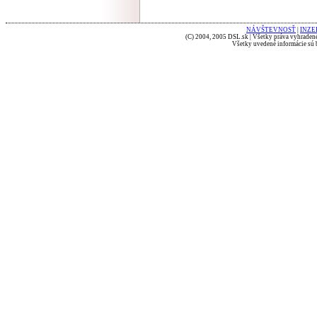
NÁVŠTEVNOSŤ
|
INZE
(C) 2004, 2005 DSL.sk | Všetky práva vyhradené
Všetky uvedené informácie sú b