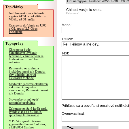
Od: asdfgqwe | Pridané: 2022-05-30 07:08:
Top články
Chlapci vas je tu skoda
Na Slovensku sa v tichosti
Odpovedať
vypína ADSL v lokalitách s
VDSL, už 31. mája
Meno:
Orange sa doťahuje na UPC
a O2, spustí 2.5 Gbps
pripojenie
Titulok:
Top správy
Chrome sa bude
aktualizovať dvakrát
Text:
týždenne, v budúcnosti sa
bude aktualizovať bez
reštartov
Rumunsko odstrelmi a
blokádou mení tok Dunaja,
aby udržalo jadrovú
elektráreň v chode
Maďarsko jadrovú elektráreň
nakoniec kompletne
neodstavilo, Rumunsko mení
tok Dunaja
Slovensko.sk má opäť
technické problémy
Prihláste sa
a povoľte si emailové notifiká
Železnice znižujú kvôli teplu
rýchlosť iba na 50 km/h,
Overovací text:
spôsobuje to meškanie
V Poľsku spustili takmer
gigawatthodinové úložisko,
z LiFePO4 článkov