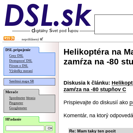
neprihlásený
Helikoptéra na M
DSL pripojenie
Ceny DSL
zamŕza na -80 st
Dostupnosť DSL
Fórum o DSL
Výsledky meraní
Satelitná mapa SR
Diskusia k článku:
Helikopt
zamŕza na -80 stupňov C
Merače
Speedmeter
Merania
Prispievajte do diskusií ako
p
Pingmeter
Googlemeter
Komentár, na ktorý odpovedá
Hľadanie
Re: Mam taky ten pocit