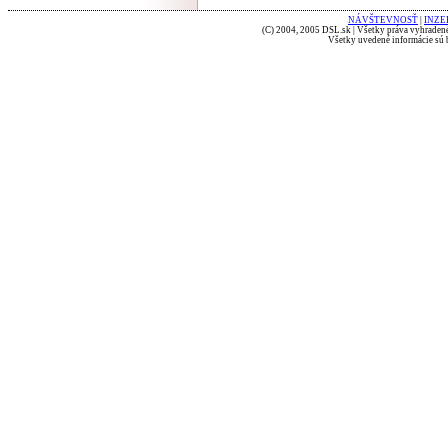
NÁVŠTEVNOSŤ
|
INZE
(C) 2004, 2005 DSL.sk | Všetky práva vyhradené
Všetky uvedené informácie sú b