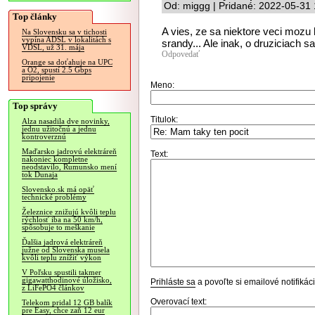
Od: miggg | Pridané: 2022-05-31 
Top články
A vies, ze sa niektore veci mozu 
Na Slovensku sa v tichosti
vypína ADSL v lokalitách s
srandy... Ale inak, o druziciach sa 
VDSL, už 31. mája
Odpovedať
Orange sa doťahuje na UPC
a O2, spustí 2.5 Gbps
pripojenie
Meno:
Top správy
Titulok:
Alza nasadila dve novinky,
jednu užitočnú a jednu
kontroverznú
Maďarsko jadrovú elektráreň
Text:
nakoniec kompletne
neodstavilo, Rumunsko mení
tok Dunaja
Slovensko.sk má opäť
technické problémy
Železnice znižujú kvôli teplu
rýchlosť iba na 50 km/h,
spôsobuje to meškanie
Ďalšia jadrová elektráreň
južne od Slovenska musela
kvôli teplu znížiť výkon
V Poľsku spustili takmer
gigawatthodinové úložisko,
Prihláste sa
a povoľte si emailové notifiká
z LiFePO4 článkov
Overovací text:
Telekom pridal 12 GB balík
pre Easy, chce zaň 12 eur