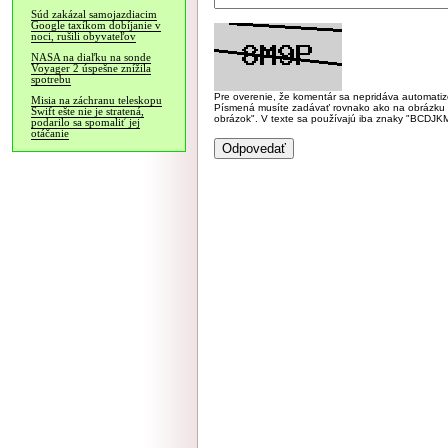
Súd zakázal samojazdiacim
Google taxíkom dobíjanie v
noci, rušili obyvateľov
NASA na diaľku na sonde
Voyager 2 úspešne znížila
spotrebu
Pre overenie, že komentár sa nepridáva automatizov
Misia na záchranu teleskopu
Písmená musíte zadávať rovnako ako na obrázku veľk
Swift ešte nie je stratená,
obrázok". V texte sa používajú iba znaky "BC
podarilo sa spomaliť jej
otáčanie