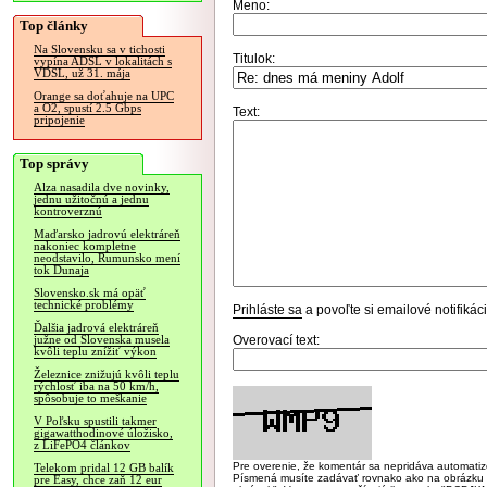
Meno:
Top články
Na Slovensku sa v tichosti
Titulok:
vypína ADSL v lokalitách s
VDSL, už 31. mája
Orange sa doťahuje na UPC
a O2, spustí 2.5 Gbps
Text:
pripojenie
Top správy
Alza nasadila dve novinky,
jednu užitočnú a jednu
kontroverznú
Maďarsko jadrovú elektráreň
nakoniec kompletne
neodstavilo, Rumunsko mení
tok Dunaja
Slovensko.sk má opäť
technické problémy
Prihláste sa
a povoľte si emailové notifiká
Ďalšia jadrová elektráreň
Overovací text:
južne od Slovenska musela
kvôli teplu znížiť výkon
Železnice znižujú kvôli teplu
rýchlosť iba na 50 km/h,
spôsobuje to meškanie
V Poľsku spustili takmer
gigawatthodinové úložisko,
z LiFePO4 článkov
Pre overenie, že komentár sa nepridáva automatizov
Telekom pridal 12 GB balík
Písmená musíte zadávať rovnako ako na obrázku veľk
pre Easy, chce zaň 12 eur