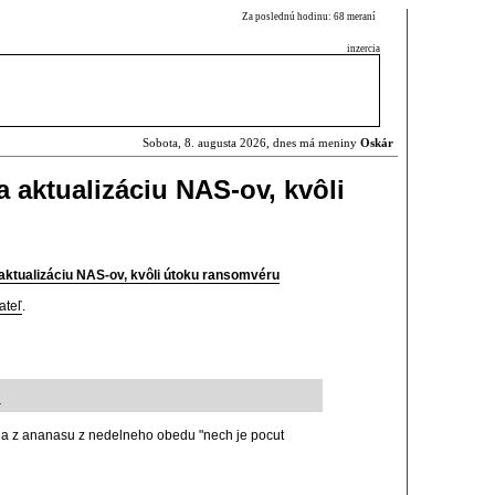
Za poslednú hodinu: 68 meraní
inzercia
Sobota, 8. augusta 2026, dnes má meniny
Oskár
 aktualizáciu NAS-ov, kvôli
aktualizáciu NAS-ov, kvôli útoku ransomvéru
ateľ
.
4
la z ananasu z nedelneho obedu "nech je pocut