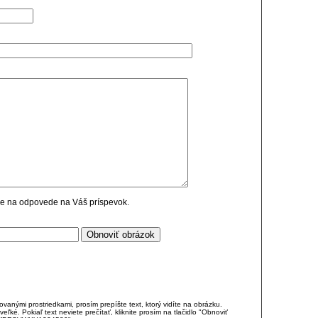
cie na odpovede na Váš príspevok.
anými prostriedkami, prosím prepíšte text, ktorý vidíte na obrázku.
é. Pokiaľ text neviete prečítať, kliknite prosím na tlačidlo "Obnoviť