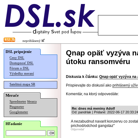
neprihlásený
Qnap opäť vyzýva na
DSL pripojenie
Ceny DSL
útoku ransomvéru
Dostupnosť DSL
Fórum o DSL
Výsledky meraní
Diskusia k článku:
Qnap opäť vyzýva na 
Satelitná mapa SR
Prispievajte do diskusií ako
prihlásený užív
Komentár, na ktorý odpovedáte:
Merače
Speedmeter
Merania
Pingmeter
Re: dnes má meniny Adolf
Googlemeter
Od: pandrlak | Pridané: 2022-06-17 20:33:2
A nezabudnut navarit konzervu co zosta
Hľadanie
prichod/odchod gangstaz"
Odpovedať