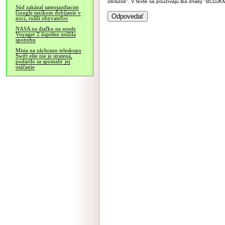
obrázok". V texte sa používajú iba znaky "BC
Súd zakázal samojazdiacim
Google taxíkom dobíjanie v
noci, rušili obyvateľov
NASA na diaľku na sonde
Voyager 2 úspešne znížila
spotrebu
Misia na záchranu teleskopu
Swift ešte nie je stratená,
podarilo sa spomaliť jej
otáčanie