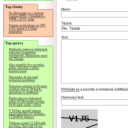
Odpovedať
Top články
Meno:
Na Slovensku sa v tichosti
vypína ADSL v lokalitách s
VDSL, už 31. mája
Titulok:
Orange sa doťahuje na UPC
a O2, spustí 2.5 Gbps
pripojenie
Text:
Top správy
Maďarsko jadrovú elektráreň
nakoniec kompletne
neodstavilo, Rumunsko mení
tok Dunaja
Alza nasadila dve novinky,
jednu užitočnú a jednu
kontroverznú
Slovensko.sk má opäť
technické problémy
Železnice znižujú kvôli teplu
Prihláste sa
a povoľte si emailové notifiká
rýchlosť iba na 50 km/h,
spôsobuje to meškanie
Overovací text:
Ďalšia jadrová elektráreň
južne od Slovenska musela
kvôli teplu znížiť výkon
V Poľsku spustili takmer
gigawatthodinové úložisko,
z LiFePO4 článkov
Telekom pridal 12 GB balík
pre Easy, chce zaň 12 eur