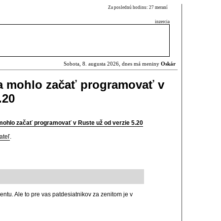
Za poslednú hodinu: 27 meraní
inzercia
Sobota, 8. augusta 2026, dnes má meniny
Oskár
sa mohlo začať programovať v
.20
mohlo začať programovať v Ruste už od verzie 5.20
ateľ
.
entu. Ale to pre vas patdesiatnikov za zenitom je v