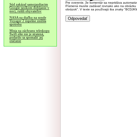
Pre overenie, že komentár sa nepridáva automatizov
Súd zakázal samojazdiacim
Písmená musíte zadávať rovnako ako na obrázku veľk
Google taxíkom dobíjanie v
obrázok". V texte sa používajú iba znaky "BC
noci, rušili obyvateľov
NASA na diaľku na sonde
Voyager 2 úspešne znížila
spotrebu
Misia na záchranu teleskopu
Swift ešte nie je stratená,
podarilo sa spomaliť jej
otáčanie