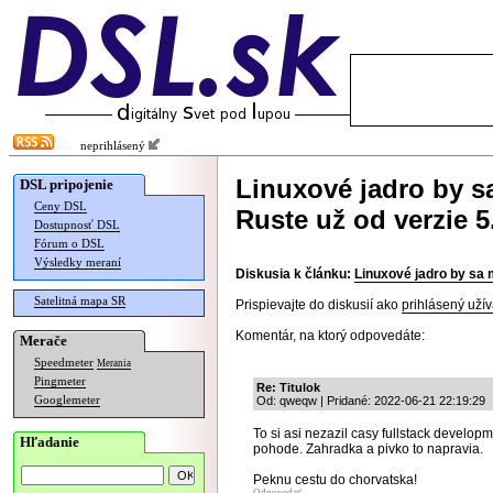
neprihlásený
Linuxové jadro by 
DSL pripojenie
Ceny DSL
Ruste už od verzie 5
Dostupnosť DSL
Fórum o DSL
Výsledky meraní
Diskusia k článku:
Linuxové jadro by sa 
Satelitná mapa SR
Prispievajte do diskusií ako
prihlásený užív
Komentár, na ktorý odpovedáte:
Merače
Speedmeter
Merania
Pingmeter
Re: Titulok
Googlemeter
Od: qweqw | Pridané: 2022-06-21 22:19:29
To si asi nezazil casy fullstack developm
Hľadanie
pohode. Zahradka a pivko to napravia.
Peknu cestu do chorvatska!