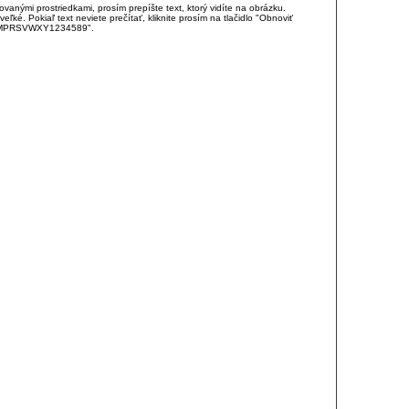
anými prostriedkami, prosím prepíšte text, ktorý vidíte na obrázku.
é. Pokiaľ text neviete prečítať, kliknite prosím na tlačidlo "Obnoviť
DJKMPRSVWXY1234589".