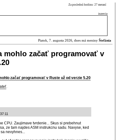
Za poslednú hodinu: 27 meraní
inzercia
Piatok, 7. augusta 2026, dnes má meniny
Štefánia
sa mohlo začať programovať v
.20
mohlo začať programovať v Ruste už od verzie 5.20
ateľ
.
:37:11
e CPU. Zaujimave tvrdenie... Skus si prebehnut
sa, ze tam najdes ASM instrukcnu sadu. Navyse, ked
 sa nevyhnes...