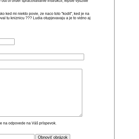
 out of order spracovavanie instrukcii, lepsie vyuzitie
o ked mi niekto povie, ze naco toto "kodit", ked je na
val tu kniznicu ??? Ludia otupjevavaju a je to vidno aj
cie na odpovede na Váš príspevok.