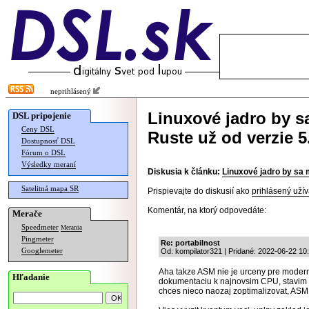
neprihlásený
Linuxové jadro by 
DSL pripojenie
Ceny DSL
Ruste už od verzie 5
Dostupnosť DSL
Fórum o DSL
Výsledky meraní
Diskusia k článku:
Linuxové jadro by sa 
Satelitná mapa SR
Prispievajte do diskusií ako
prihlásený užív
Komentár, na ktorý odpovedáte:
Merače
Speedmeter
Merania
Pingmeter
Re: portabilnost
Googlemeter
Od: kompilator321 | Pridané: 2022-06-22 10
Aha takze ASM nie je urceny pre modern
Hľadanie
dokumentaciu k najnovsim CPU, stavim 
chces nieco naozaj zoptimalizovat, ASM