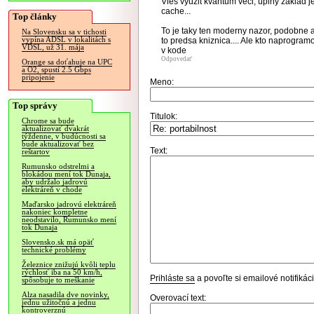
Vies vyuzit kvantum veci, uplny zaklad je
cache...
Top články
To je taky ten moderny nazor, podobne ak
Na Slovensku sa v tichosti
vypína ADSL v lokalitách s
to predsa kniznica.... Ale kto naprogramo
VDSL, už 31. mája
v kode
Odpovedať
Orange sa doťahuje na UPC
a O2, spustí 2.5 Gbps
pripojenie
Meno:
Top správy
Titulok:
Chrome sa bude
aktualizovať dvakrát
týždenne, v budúcnosti sa
bude aktualizovať bez
Text:
reštartov
Rumunsko odstrelmi a
blokádou mení tok Dunaja,
aby udržalo jadrovú
elektráreň v chode
Maďarsko jadrovú elektráreň
nakoniec kompletne
neodstavilo, Rumunsko mení
tok Dunaja
Slovensko.sk má opäť
technické problémy
Železnice znižujú kvôli teplu
rýchlosť iba na 50 km/h,
Prihláste sa
a povoľte si emailové notifiká
spôsobuje to meškanie
Alza nasadila dve novinky,
Overovací text:
jednu užitočnú a jednu
kontroverznú