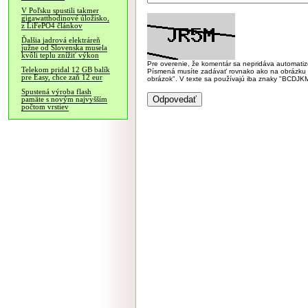
V Poľsku spustili takmer
gigawatthodinové úložisko,
z LiFePO4 článkov
Ďalšia jadrová elektráreň
južne od Slovenska musela
kvôli teplu znížiť výkon
Pre overenie, že komentár sa nepridáva automatizov
Telekom pridal 12 GB balík
Písmená musíte zadávať rovnako ako na obrázku veľk
pre Easy, chce zaň 12 eur
obrázok". V texte sa používajú iba znaky "BC
Spustená výroba flash
pamäte s novým najvyšším
počtom vrstiev