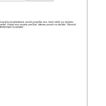
anými prostriedkami, prosím prepíšte text, ktorý vidíte na obrázku.
é. Pokiaľ text neviete prečítať, kliknite prosím na tlačidlo "Obnoviť
DJKMPRSVWXY1234589".