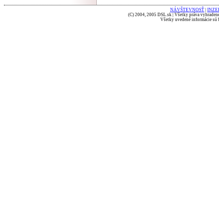
NÁVŠTEVNOSŤ
|
INZE
(C) 2004, 2005 DSL.sk | Všetky práva vyhradené
Všetky uvedené informácie sú b