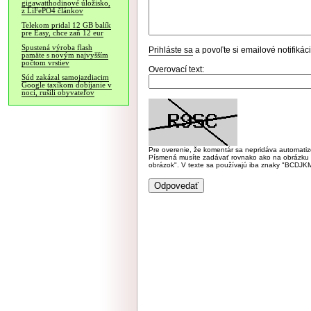
gigawatthodinové úložisko,
z LiFePO4 článkov
Telekom pridal 12 GB balík
pre Easy, chce zaň 12 eur
Spustená výroba flash
Prihláste sa
a povoľte si emailové notifiká
pamäte s novým najvyšším
počtom vrstiev
Overovací text:
Súd zakázal samojazdiacim
Google taxíkom dobíjanie v
noci, rušili obyvateľov
Pre overenie, že komentár sa nepridáva automatizov
Písmená musíte zadávať rovnako ako na obrázku veľk
obrázok". V texte sa používajú iba znaky "BC