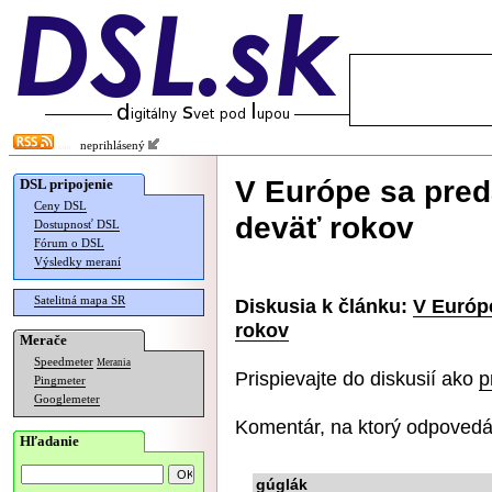
neprihlásený
V Európe sa pred
DSL pripojenie
Ceny DSL
deväť rokov
Dostupnosť DSL
Fórum o DSL
Výsledky meraní
Satelitná mapa SR
Diskusia k článku:
V Európ
rokov
Merače
Speedmeter
Merania
Prispievajte do diskusií ako
p
Pingmeter
Googlemeter
Komentár, na ktorý odpovedá
Hľadanie
gúglák