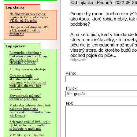
Od: ajtacka | Pridané: 2022-06-2
Top články
Google by mohol trocha rozmýšľa
Na Slovensku sa v tichosti
vypína ADSL v lokalitách s
ako Asus, ktoré robia mobily, tak
VDSL, už 31. mája
podobne?
Orange sa doťahuje na UPC
a O2, spustí 2.5 Gbps
A na kerú piču, keď v linuxlande 
pripojenie
story a msi inštalačky, sú tu web
piču nie je jednoduchá možnosť si
Top správy
vlastný store, do ktorého budú d
Rumunsko odstrelmi a
obchod pôjde do piče...
blokádou mení tok Dunaja,
aby udržalo jadrovú
Odpovedať
elektráreň v chode
Joj Play výrazne zdražuje
Meno:
Chrome sa bude
aktualizovať dvakrát
týždenne, v budúcnosti sa
bude aktualizovať bez
Titulok:
reštartov
Slovensko.sk má opäť
technické problémy
Text:
Maďarsko jadrovú elektráreň
nakoniec kompletne
neodstavilo, Rumunsko mení
tok Dunaja
Železnice znižujú kvôli teplu
rýchlosť iba na 50 km/h,
spôsobuje to meškanie
V Poľsku spustili takmer