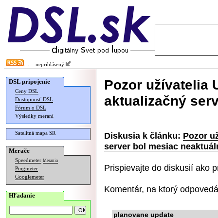
neprihlásený
Pozor užívatelia
DSL pripojenie
Ceny DSL
aktualizačný ser
Dostupnosť DSL
Fórum o DSL
Výsledky meraní
Satelitná mapa SR
Diskusia k článku:
Pozor už
server bol mesiac neaktuál
Merače
Speedmeter
Merania
Prispievajte do diskusií ako
p
Pingmeter
Googlemeter
Komentár, na ktorý odpovedá
Hľadanie
planovane update