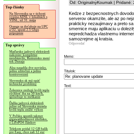
Od: OriginalnyKoumak | Pridané:
Top články
Kedze z bezpecnostnych dovodov 
Na Slovensku sa v tichosti
vypína ADSL v lokalitách s
serverov okamzite, ale az po neja
VDSL, už 31. mája
prakticky nezaujimavy a preto sa 
Orange sa doťahuje na UPC
smernice maju aplikaciu u dolezi
a O2, spustí 2.5 Gbps
nepredchadza vlastnemu interne
pripojenie
samozrejme aj kratsia.
Odpovedať
Top správy
Maďarsko jadrovú elektráreň
nakoniec kompletne
Meno:
neodstavilo, Rumunsko mení
tok Dunaja
Alza nasadila dve novinky,
Titulok:
jednu užitočnú a jednu
kontroverznú
Slovensko.sk má opäť
technické problémy
Text:
Železnice znižujú kvôli teplu
rýchlosť iba na 50 km/h,
spôsobuje to meškanie
Ďalšia jadrová elektráreň
južne od Slovenska musela
kvôli teplu znížiť výkon
V Poľsku spustili takmer
gigawatthodinové úložisko,
z LiFePO4 článkov
Telekom pridal 12 GB balík
pre Easy, chce zaň 12 eur