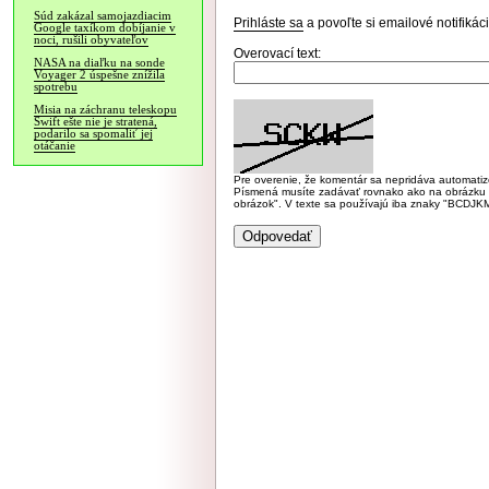
Súd zakázal samojazdiacim
Prihláste sa
a povoľte si emailové notifiká
Google taxíkom dobíjanie v
noci, rušili obyvateľov
Overovací text:
NASA na diaľku na sonde
Voyager 2 úspešne znížila
spotrebu
Misia na záchranu teleskopu
Swift ešte nie je stratená,
podarilo sa spomaliť jej
otáčanie
Pre overenie, že komentár sa nepridáva automatizov
Písmená musíte zadávať rovnako ako na obrázku veľk
obrázok". V texte sa používajú iba znaky "BC