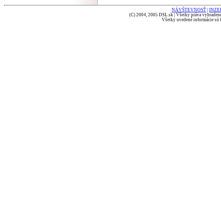
NÁVŠTEVNOSŤ
|
INZE
(C) 2004, 2005 DSL.sk | Všetky práva vyhradené
Všetky uvedené informácie sú b