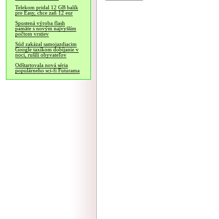
Telekom pridal 12 GB balík
pre Easy, chce zaň 12 eur
Spustená výroba flash
pamäte s novým najvyšším
počtom vrstiev
Súd zakázal samojazdiacim
Google taxíkom dobíjanie v
noci, rušili obyvateľov
Odštartovala nová séria
populárneho sci-fi Futurama