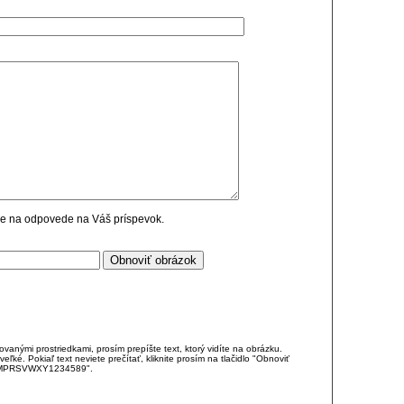
cie na odpovede na Váš príspevok.
anými prostriedkami, prosím prepíšte text, ktorý vidíte na obrázku.
é. Pokiaľ text neviete prečítať, kliknite prosím na tlačidlo "Obnoviť
DJKMPRSVWXY1234589".