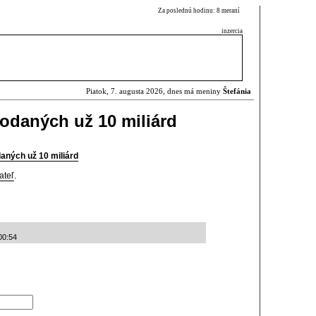
Za poslednú hodinu: 8 meraní
inzercia
Piatok, 7. augusta 2026, dnes má meniny
Štefánia
dodaných už 10 miliárd
daných už 10 miliárd
ateľ
.
00:54