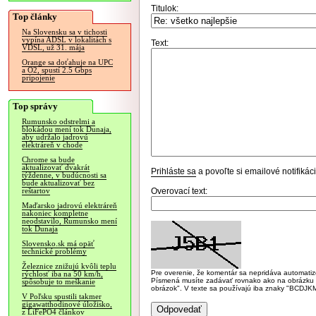
Titulok:
Top články
Na Slovensku sa v tichosti
vypína ADSL v lokalitách s
Text:
VDSL, už 31. mája
Orange sa doťahuje na UPC
a O2, spustí 2.5 Gbps
pripojenie
Top správy
Rumunsko odstrelmi a
blokádou mení tok Dunaja,
aby udržalo jadrovú
elektráreň v chode
Chrome sa bude
aktualizovať dvakrát
Prihláste sa
a povoľte si emailové notifiká
týždenne, v budúcnosti sa
bude aktualizovať bez
Overovací text:
reštartov
Maďarsko jadrovú elektráreň
nakoniec kompletne
neodstavilo, Rumunsko mení
tok Dunaja
Slovensko.sk má opäť
technické problémy
Železnice znižujú kvôli teplu
Pre overenie, že komentár sa nepridáva automatizov
rýchlosť iba na 50 km/h,
Písmená musíte zadávať rovnako ako na obrázku veľk
spôsobuje to meškanie
obrázok". V texte sa používajú iba znaky "BC
V Poľsku spustili takmer
gigawatthodinové úložisko,
z LiFePO4 článkov