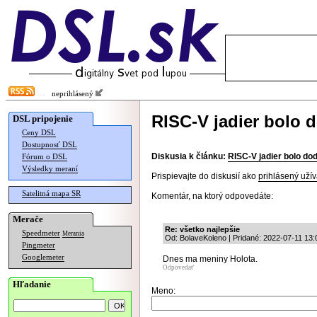
neprihlásený
RISC-V jadier bolo 
DSL pripojenie
Ceny DSL
Dostupnosť DSL
Diskusia k článku:
RISC-V jadier bolo do
Fórum o DSL
Výsledky meraní
Prispievajte do diskusií ako
prihlásený užív
Satelitná mapa SR
Komentár, na ktorý odpovedáte:
Merače
Re: všetko najlepšie
Speedmeter
Merania
Od: BolaveKoleno | Pridané: 2022-07-11 13:
Pingmeter
Googlemeter
Dnes ma meniny Holota.
Odpovedať
Hľadanie
Meno: