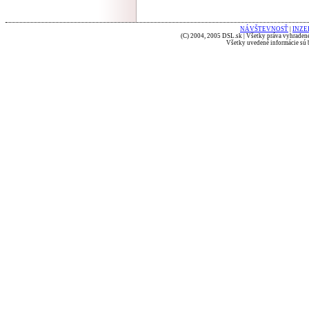
NÁVŠTEVNOSŤ
|
INZE
(C) 2004, 2005 DSL.sk | Všetky práva vyhradené
Všetky uvedené informácie sú b