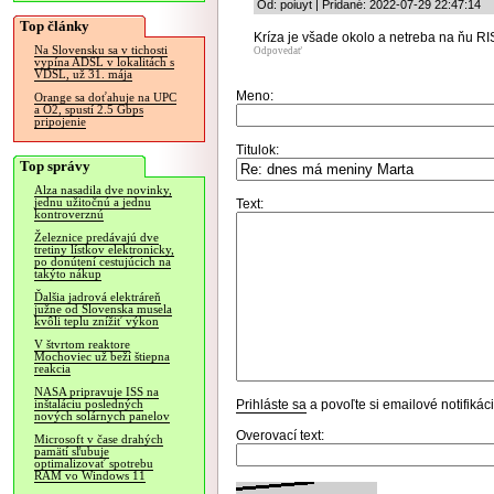
Od: poiuyt | Pridané: 2022-07-29 22:47:14
Top články
Kríza je všade okolo a netreba na ňu RI
Na Slovensku sa v tichosti
Odpovedať
vypína ADSL v lokalitách s
VDSL, už 31. mája
Meno:
Orange sa doťahuje na UPC
a O2, spustí 2.5 Gbps
pripojenie
Titulok:
Top správy
Alza nasadila dve novinky,
jednu užitočnú a jednu
Text:
kontroverznú
Železnice predávajú dve
tretiny lístkov elektronicky,
po donútení cestujúcich na
takýto nákup
Ďalšia jadrová elektráreň
južne od Slovenska musela
kvôli teplu znížiť výkon
V štvrtom reaktore
Mochoviec už beží štiepna
reakcia
NASA pripravuje ISS na
Prihláste sa
a povoľte si emailové notifiká
inštaláciu posledných
nových solárnych panelov
Overovací text:
Microsoft v čase drahých
pamätí sľubuje
optimalizovať spotrebu
RAM vo Windows 11