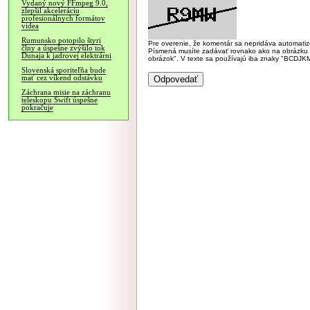
Vydaný nový FFmpeg 9.0,
zlepšil akceleráciu
profesionálnych formátov
videa
Rumunsko potopilo štyri
Pre overenie, že komentár sa nepridáva automatizov
člny a úspešne zvýšilo tok
Písmená musíte zadávať rovnako ako na obrázku veľk
Dunaja k jadrovej elektrárni
obrázok". V texte sa používajú iba znaky "BC
Slovenská sporiteľňa bude
mať cez víkend odstávku
Záchrana misie na záchranu
teleskopu Swift úspešne
pokračuje