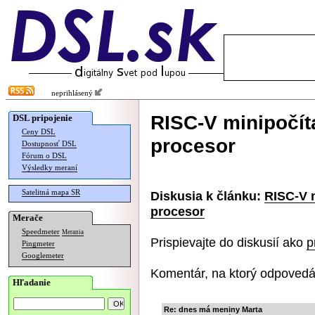
neprihlásený
RISC-V minipočít
DSL pripojenie
Ceny DSL
procesor
Dostupnosť DSL
Fórum o DSL
Výsledky meraní
Satelitná mapa SR
Diskusia k článku:
RISC-V 
procesor
Merače
Speedmeter
Merania
Prispievajte do diskusií ako
p
Pingmeter
Googlemeter
Komentár, na ktorý odpovedá
Hľadanie
Re: dnes má meniny Marta