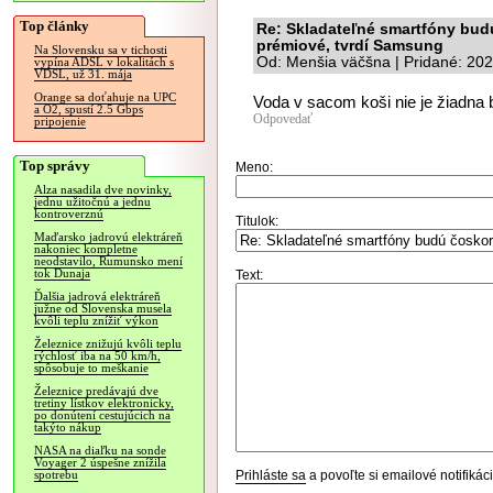
Top články
Re: Skladateľné smartfóny bud
prémiové, tvrdí Samsung
Na Slovensku sa v tichosti
Od: Menšia väčšna | Pridané: 20
vypína ADSL v lokalitách s
VDSL, už 31. mája
Orange sa doťahuje na UPC
Voda v sacom koši nie je žiadna 
a O2, spustí 2.5 Gbps
Odpovedať
pripojenie
Top správy
Meno:
Alza nasadila dve novinky,
jednu užitočnú a jednu
kontroverznú
Titulok:
Maďarsko jadrovú elektráreň
nakoniec kompletne
neodstavilo, Rumunsko mení
tok Dunaja
Text:
Ďalšia jadrová elektráreň
južne od Slovenska musela
kvôli teplu znížiť výkon
Železnice znižujú kvôli teplu
rýchlosť iba na 50 km/h,
spôsobuje to meškanie
Železnice predávajú dve
tretiny lístkov elektronicky,
po donútení cestujúcich na
takýto nákup
NASA na diaľku na sonde
Voyager 2 úspešne znížila
Prihláste sa
a povoľte si emailové notifiká
spotrebu