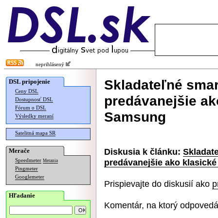
neprihlásený
Skladateľné sma
DSL pripojenie
Ceny DSL
predávanejšie ako
Dostupnosť DSL
Fórum o DSL
Samsung
Výsledky meraní
Satelitná mapa SR
Diskusia k článku:
Skladat
Merače
predávanejšie ako klasick
Speedmeter
Merania
Pingmeter
Googlemeter
Prispievajte do diskusií ako
p
Hľadanie
Komentár, na ktorý odpovedá