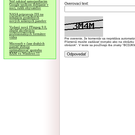
Súd zakázal samojazdiacim
Overovací text:
Google taxíkom dobíjanie v
noci, rušili obyvateľov
NASA pripravuje ISS na
inštaláciu posledných
nových solárnych panelov
Vydaný nový FFmpeg 9.0,
zlepšil akceleráciu
profesionálnych formátov
videa
Pre overenie, že komentár sa nepridáva automatizov
Písmená musíte zadávať rovnako ako na obrázku veľk
Microsoft v čase drahých
obrázok". V texte sa používajú iba znaky "BC
pamätí sľubuje
optimalizovať spotrebu
RAM vo Windows 11