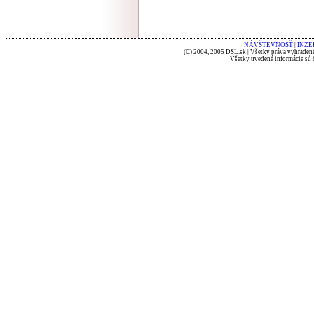
NÁVŠTEVNOSŤ
|
INZE
(C) 2004, 2005 DSL.sk | Všetky práva vyhradené
Všetky uvedené informácie sú b