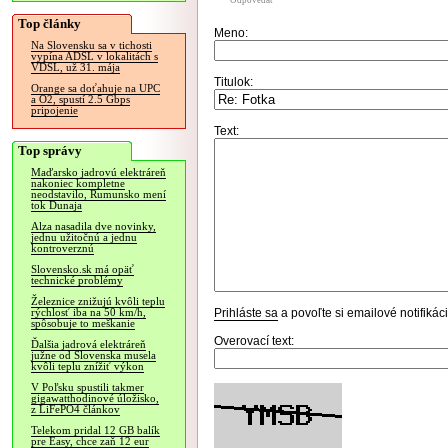
Odpovedať
Top články
Meno:
Na Slovensku sa v tichosti
vypína ADSL v lokalitách s
VDSL, už 31. mája
Titulok:
Orange sa doťahuje na UPC
a O2, spustí 2.5 Gbps
pripojenie
Text:
Top správy
Maďarsko jadrovú elektráreň
nakoniec kompletne
neodstavilo, Rumunsko mení
tok Dunaja
Alza nasadila dve novinky,
jednu užitočnú a jednu
kontroverznú
Slovensko.sk má opäť
technické problémy
Železnice znižujú kvôli teplu
Prihláste sa
a povoľte si emailové notifiká
rýchlosť iba na 50 km/h,
spôsobuje to meškanie
Overovací text:
Ďalšia jadrová elektráreň
južne od Slovenska musela
kvôli teplu znížiť výkon
V Poľsku spustili takmer
gigawatthodinové úložisko,
z LiFePO4 článkov
Telekom pridal 12 GB balík
pre Easy, chce zaň 12 eur