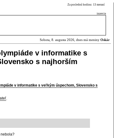
Za poslednú hodinu: 13 meraní
inzercia
Sobota, 8. augusta 2026, dnes má meniny
Oskár
lympiáde v informatike s
lovensko s najhorším
ympiáde v informatike s veľkým úspechom, Slovensko s
ateľ
.
 nebola?