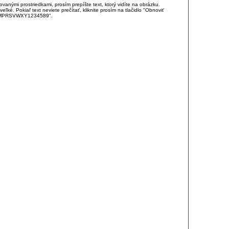
anými prostriedkami, prosím prepíšte text, ktorý vidíte na obrázku.
é. Pokiaľ text neviete prečítať, kliknite prosím na tlačidlo "Obnoviť
DJKMPRSVWXY1234589".