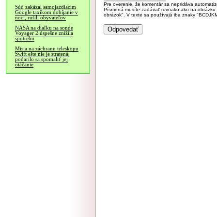
Pre overenie, že komentár sa nepridáva automatizov
Súd zakázal samojazdiacim
Písmená musíte zadávať rovnako ako na obrázku veľk
Google taxíkom dobíjanie v
obrázok". V texte sa používajú iba znaky "BC
noci, rušili obyvateľov
NASA na diaľku na sonde
Voyager 2 úspešne znížila
spotrebu
Misia na záchranu teleskopu
Swift ešte nie je stratená,
podarilo sa spomaliť jej
otáčanie