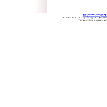
NÁVŠTEVNOSŤ
|
INZE
(C) 2004, 2005 DSL.sk | Všetky práva vyhradené
Všetky uvedené informácie sú b