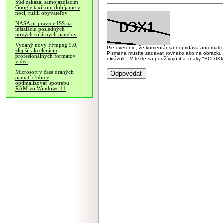
Súd zakázal samojazdiacim
Google taxíkom dobíjanie v
noci, rušili obyvateľov
NASA pripravuje ISS na
inštaláciu posledných
nových solárnych panelov
Vydaný nový FFmpeg 9.0,
Pre overenie, že komentár sa nepridáva automatizov
zlepšil akceleráciu
Písmená musíte zadávať rovnako ako na obrázku veľk
profesionálnych formátov
obrázok". V texte sa používajú iba znaky "BC
videa
Microsoft v čase drahých
pamätí sľubuje
optimalizovať spotrebu
RAM vo Windows 11