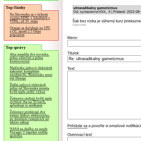
Top články
ultraradikalny gamerizmus
Od: syntaxterrorXXX,. X | Pridané: 2022-08
Na Slovensku sa v tichosti
vypína ADSL v lokalitách s
Šak bez rizika je výherný kurz priekazne
VDSL, už 31. mája
Odpovedať
Orange sa doťahuje na UPC
a O2, spustí 2.5 Gbps
pripojenie
Meno:
Top správy
Titulok:
Alza nasadila dve novinky,
jednu užitočnú a jednu
kontroverznú
Maďarsko jadrovú elektráreň
Text:
nakoniec kompletne
neodstavilo, Rumunsko mení
tok Dunaja
Ďalšia jadrová elektráreň
južne od Slovenska musela
kvôli teplu znížiť výkon
Železnice znižujú kvôli teplu
rýchlosť iba na 50 km/h,
spôsobuje to meškanie
Železnice predávajú dve
tretiny lístkov elektronicky,
po donútení cestujúcich na
takýto nákup
Prihláste sa
a povoľte si emailové notifiká
NASA na diaľku na sonde
Voyager 2 úspešne znížila
Overovací text:
spotrebu