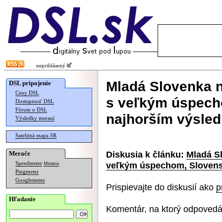
neprihlásený
Mladá Slovenka n
DSL pripojenie
Ceny DSL
s veľkým úspech
Dostupnosť DSL
Fórum o DSL
najhorším výsled
Výsledky meraní
Satelitná mapa SR
Diskusia k článku:
Mladá Sl
Merače
veľkým úspechom, Slovensk
Speedmeter
Merania
Pingmeter
Googlemeter
Prispievajte do diskusií ako
p
Hľadanie
Komentár, na ktorý odpovedá