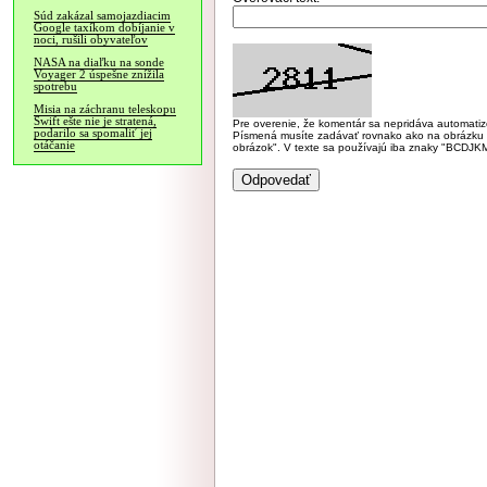
Súd zakázal samojazdiacim
Google taxíkom dobíjanie v
noci, rušili obyvateľov
NASA na diaľku na sonde
Voyager 2 úspešne znížila
spotrebu
Misia na záchranu teleskopu
Swift ešte nie je stratená,
Pre overenie, že komentár sa nepridáva automatizov
podarilo sa spomaliť jej
Písmená musíte zadávať rovnako ako na obrázku veľk
otáčanie
obrázok". V texte sa používajú iba znaky "BC