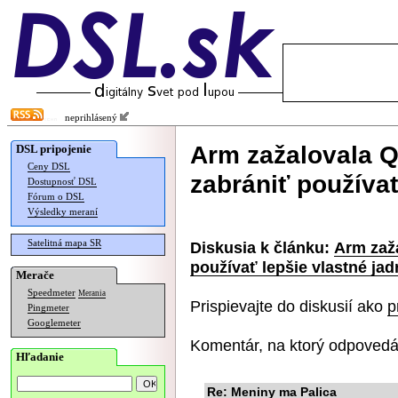
neprihlásený
Arm zažalovala 
DSL pripojenie
Ceny DSL
zabrániť používať
Dostupnosť DSL
Fórum o DSL
Výsledky meraní
Satelitná mapa SR
Diskusia k článku:
Arm zaž
používať lepšie vlastné jad
Merače
Speedmeter
Merania
Prispievajte do diskusií ako
p
Pingmeter
Googlemeter
Komentár, na ktorý odpovedá
Hľadanie
Re: Meniny ma Palica