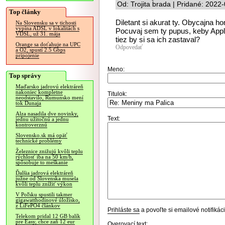
Od: Trojita brada | Pridané: 2022
Top články
Diletant si akurat ty. Obycajna 
Na Slovensku sa v tichosti
vypína ADSL v lokalitách s
Pocuvaj sem ty pupus, keby App
VDSL, už 31. mája
tiez by si sa ich zastaval?
Orange sa doťahuje na UPC
Odpovedať
a O2, spustí 2.5 Gbps
pripojenie
Meno:
Top správy
Maďarsko jadrovú elektráreň
nakoniec kompletne
Titulok:
neodstavilo, Rumunsko mení
tok Dunaja
Alza nasadila dve novinky,
Text:
jednu užitočnú a jednu
kontroverznú
Slovensko.sk má opäť
technické problémy
Železnice znižujú kvôli teplu
rýchlosť iba na 50 km/h,
spôsobuje to meškanie
Ďalšia jadrová elektráreň
južne od Slovenska musela
kvôli teplu znížiť výkon
V Poľsku spustili takmer
gigawatthodinové úložisko,
z LiFePO4 článkov
Prihláste sa
a povoľte si emailové notifiká
Telekom pridal 12 GB balík
pre Easy, chce zaň 12 eur
Overovací text: