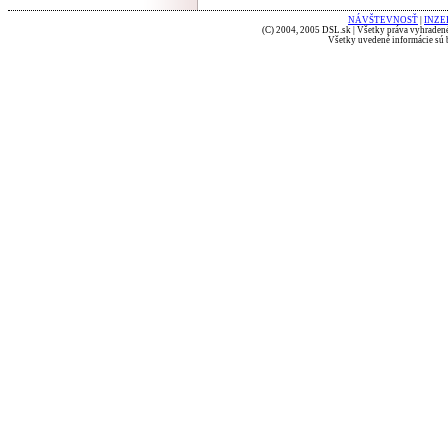
NÁVŠTEVNOSŤ
|
INZE
(C) 2004, 2005 DSL.sk | Všetky práva vyhradené
Všetky uvedené informácie sú b