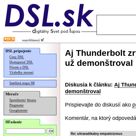
neprihlásený
Aj Thunderbolt zr
DSL pripojenie
Ceny DSL
už demonštroval
Dostupnosť DSL
Fórum o DSL
Výsledky meraní
Satelitná mapa SR
Diskusia k článku:
Aj Thund
demonštroval
Merače
Speedmeter
Merania
Prispievajte do diskusií ako
p
Pingmeter
Googlemeter
Komentár, na ktorý odpovedá
Hľadanie
Re: ultraradikalny empaticizmus