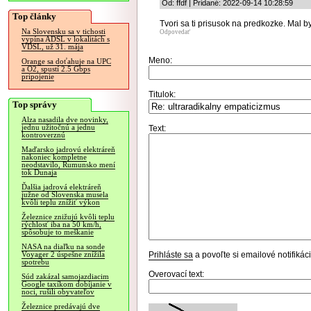
Od: ffdf | Pridané: 2022-09-14 10:28:59
Top články
Tvori sa ti prisusok na predkozke. Mal by 
Na Slovensku sa v tichosti
Odpovedať
vypína ADSL v lokalitách s
VDSL, už 31. mája
Meno:
Orange sa doťahuje na UPC
a O2, spustí 2.5 Gbps
pripojenie
Titulok:
Top správy
Alza nasadila dve novinky,
jednu užitočnú a jednu
Text:
kontroverznú
Maďarsko jadrovú elektráreň
nakoniec kompletne
neodstavilo, Rumunsko mení
tok Dunaja
Ďalšia jadrová elektráreň
južne od Slovenska musela
kvôli teplu znížiť výkon
Železnice znižujú kvôli teplu
rýchlosť iba na 50 km/h,
spôsobuje to meškanie
NASA na diaľku na sonde
Prihláste sa
a povoľte si emailové notifiká
Voyager 2 úspešne znížila
spotrebu
Overovací text:
Súd zakázal samojazdiacim
Google taxíkom dobíjanie v
noci, rušili obyvateľov
Železnice predávajú dve