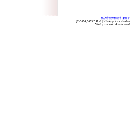
NÁVŠTEVNOSŤ
|
INZE
(C) 2004, 2005 DSL.sk | Všetky práva vyhradené
Všetky uvedené informácie sú b