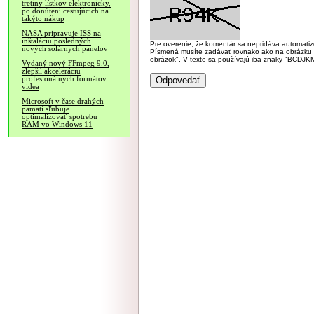
tretiny lístkov elektronicky,
po donútení cestujúcich na
takýto nákup
NASA pripravuje ISS na
inštaláciu posledných
Pre overenie, že komentár sa nepridáva automatizov
nových solárnych panelov
Písmená musíte zadávať rovnako ako na obrázku veľk
obrázok". V texte sa používajú iba znaky "BC
Vydaný nový FFmpeg 9.0,
zlepšil akceleráciu
profesionálnych formátov
videa
Microsoft v čase drahých
pamätí sľubuje
optimalizovať spotrebu
RAM vo Windows 11