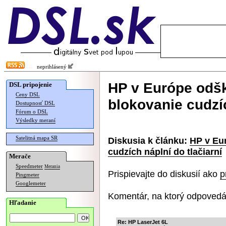
neprihlásený
HP v Európe odšk
DSL pripojenie
Ceny DSL
blokovanie cudzíc
Dostupnosť DSL
Fórum o DSL
Výsledky meraní
Satelitná mapa SR
Diskusia k článku:
HP v Eu
cudzích náplní do tlačiarní
Merače
Speedmeter
Merania
Prispievajte do diskusií ako
p
Pingmeter
Googlemeter
Komentár, na ktorý odpovedá
Hľadanie
Re: HP LaserJet 6L