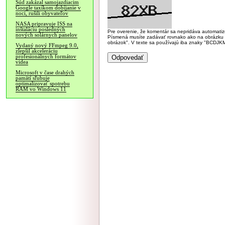
Súd zakázal samojazdiacim
Google taxíkom dobíjanie v
noci, rušili obyvateľov
NASA pripravuje ISS na
inštaláciu posledných
Pre overenie, že komentár sa nepridáva automatizov
nových solárnych panelov
Písmená musíte zadávať rovnako ako na obrázku veľk
obrázok". V texte sa používajú iba znaky "BC
Vydaný nový FFmpeg 9.0,
zlepšil akceleráciu
profesionálnych formátov
videa
Microsoft v čase drahých
pamätí sľubuje
optimalizovať spotrebu
RAM vo Windows 11