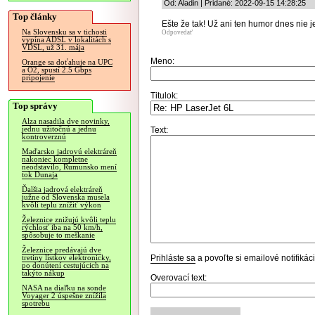
Od: Aladin | Pridané: 2022-09-15 14:28:25
Top články
Ešte že tak! Už ani ten humor dnes nie je
Na Slovensku sa v tichosti
Odpovedať
vypína ADSL v lokalitách s
VDSL, už 31. mája
Meno:
Orange sa doťahuje na UPC
a O2, spustí 2.5 Gbps
pripojenie
Titulok:
Top správy
Alza nasadila dve novinky,
jednu užitočnú a jednu
Text:
kontroverznú
Maďarsko jadrovú elektráreň
nakoniec kompletne
neodstavilo, Rumunsko mení
tok Dunaja
Ďalšia jadrová elektráreň
južne od Slovenska musela
kvôli teplu znížiť výkon
Železnice znižujú kvôli teplu
rýchlosť iba na 50 km/h,
spôsobuje to meškanie
Železnice predávajú dve
Prihláste sa
a povoľte si emailové notifiká
tretiny lístkov elektronicky,
po donútení cestujúcich na
takýto nákup
Overovací text:
NASA na diaľku na sonde
Voyager 2 úspešne znížila
spotrebu