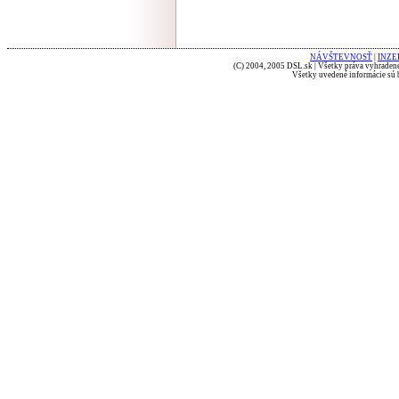
NÁVŠTEVNOSŤ
|
INZE
(C) 2004, 2005 DSL.sk | Všetky práva vyhradené
Všetky uvedené informácie sú b