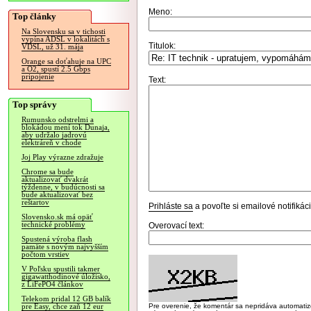
Meno:
Top články
Na Slovensku sa v tichosti
vypína ADSL v lokalitách s
Titulok:
VDSL, už 31. mája
Orange sa doťahuje na UPC
a O2, spustí 2.5 Gbps
pripojenie
Text:
Top správy
Rumunsko odstrelmi a
blokádou mení tok Dunaja,
aby udržalo jadrovú
elektráreň v chode
Joj Play výrazne zdražuje
Chrome sa bude
aktualizovať dvakrát
týždenne, v budúcnosti sa
bude aktualizovať bez
reštartov
Prihláste sa
a povoľte si emailové notifiká
Slovensko.sk má opäť
technické problémy
Overovací text:
Spustená výroba flash
pamäte s novým najvyšším
počtom vrstiev
V Poľsku spustili takmer
gigawatthodinové úložisko,
z LiFePO4 článkov
Telekom pridal 12 GB balík
Pre overenie, že komentár sa nepridáva automatizov
pre Easy, chce zaň 12 eur