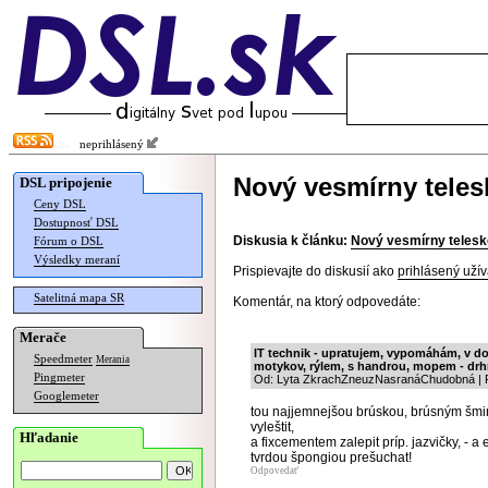
neprihlásený
Nový vesmírny tele
DSL pripojenie
Ceny DSL
Dostupnosť DSL
Diskusia k článku:
Nový vesmírny telesk
Fórum o DSL
Výsledky meraní
Prispievajte do diskusií ako
prihlásený užív
Satelitná mapa SR
Komentár, na ktorý odpovedáte:
Merače
IT technik - upratujem, vypomáhám, v do
Speedmeter
Merania
motykov, rýlem, s handrou, mopem - drhn
Pingmeter
Od: Lyta ZkrachZneuzNasranáChudobná | P
Googlemeter
tou najjemnejšou brúskou, brúsným šmir
vyleštit,
Hľadanie
a fixcementem zalepit príp. jazvičky, - a e
tvrdou špongiou prešuchat!
Odpovedať