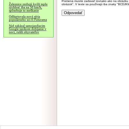
Písmená musíte zadávať rovnako ako na obrázku veľk
Železnice znižujú kvôli teplu
obrázok". V texte sa používajú iba znaky "BC
rýchlosť iba na 50 km/h,
spôsobuje to meškanie
Odštartovala nová séria
populárneho sci-fi Futurama
Súd zakázal samojazdiacim
Google taxíkom dobíjanie v
noci, rušili obyvateľov
NÁVŠTEVNOSŤ
|
INZE