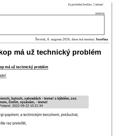
Za poslednú hodinu: 2 meraní
inzercia
Štvrtok, 6. augusta 2026, dnes má meniny
Jozefína
skop má už technický problém
op má už technický problém
ateľ
.
moch, bytoch, zahradách - levne! s kýblém, zos
em, čistím, vysávám, - levne!
ridané: 2022-09-22 10:21:34
gl-papírem, a technickým benzínem, prešuchat,
šte raz preleštit,