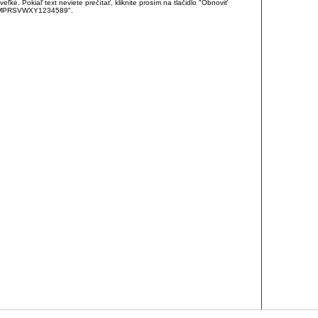
é. Pokiaľ text neviete prečítať, kliknite prosím na tlačidlo "Obnoviť
DJKMPRSVWXY1234589".
RCIA