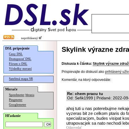
neprihlásený
Skylink výrazne zdr
DSL pripojenie
Ceny DSL
Dostupnosť DSL
Diskusia k článku:
Skylink výrazne zdraž
Fórum o DSL
Výsledky meraní
Prispievajte do diskusií ako
prihlásený užív
Satelitná mapa SR
Komentár, na ktorý odpovedáte:
Merače
Re: chem pracu tu
Speedmeter
Merania
Od: Sefik1999 | Pridané: 2022-09
Pingmeter
Googlemeter
ahoj tuti u nas poterebujme nek
vyzeras bit ze celkom ptaris do f
Hľadanie
specializacjom, budes visipat ko
utrapovacjek sa nato nechodi lebo 
Odpovedať