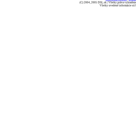
(C) 2004, 2005 DSL.sk | Všetky práva vyhradené
Všetky uvedené informácie sú b