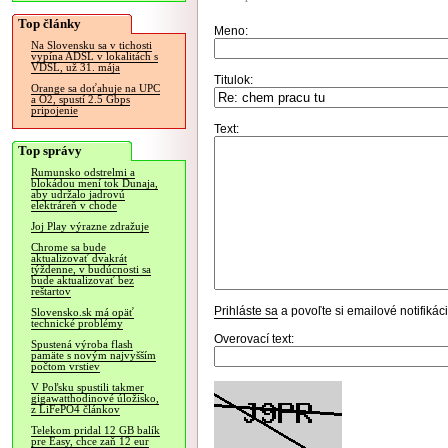
Top články
Meno:
Na Slovensku sa v tichosti
vypína ADSL v lokalitách s
VDSL, už 31. mája
Titulok:
Orange sa doťahuje na UPC
a O2, spustí 2.5 Gbps
pripojenie
Text:
Top správy
Rumunsko odstrelmi a
blokádou mení tok Dunaja,
aby udržalo jadrovú
elektráreň v chode
Joj Play výrazne zdražuje
Chrome sa bude
aktualizovať dvakrát
týždenne, v budúcnosti sa
bude aktualizovať bez
reštartov
Prihláste sa
a povoľte si emailové notifiká
Slovensko.sk má opäť
technické problémy
Overovací text:
Spustená výroba flash
pamäte s novým najvyšším
počtom vrstiev
V Poľsku spustili takmer
gigawatthodinové úložisko,
z LiFePO4 článkov
Telekom pridal 12 GB balík
pre Easy, chce zaň 12 eur