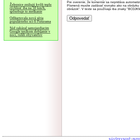
Pre overenie, že komentár sa nepridáva automatizov
Železnice znižujú kvôli teplu
Písmená musíte zadávať rovnako ako na obrázku veľk
rýchlosť iba na 50 km/h,
obrázok". V texte sa používajú iba znaky "BC
spôsobuje to meškanie
Odštartovala nová séria
populárneho sci-fi Futurama
Súd zakázal samojazdiacim
Google taxíkom dobíjanie v
noci, rušili obyvateľov
NÁVŠTEVNOSŤ
|
INZE