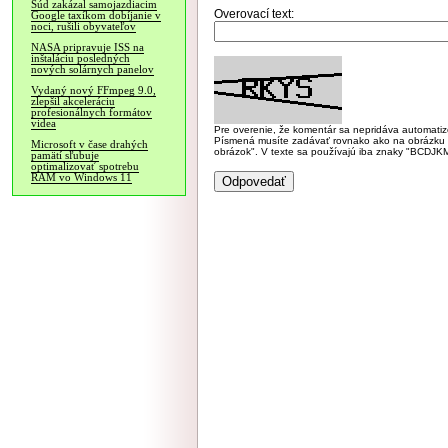
Súd zakázal samojazdiacim
Overovací text:
Google taxíkom dobíjanie v
noci, rušili obyvateľov
NASA pripravuje ISS na
inštaláciu posledných
nových solárnych panelov
Vydaný nový FFmpeg 9.0,
zlepšil akceleráciu
profesionálnych formátov
videa
Pre overenie, že komentár sa nepridáva automatizov
Písmená musíte zadávať rovnako ako na obrázku veľk
Microsoft v čase drahých
obrázok". V texte sa používajú iba znaky "BC
pamätí sľubuje
optimalizovať spotrebu
RAM vo Windows 11