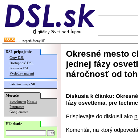
neprihlásený
Okresné mesto ch
DSL pripojenie
Ceny DSL
jednej fázy osvet
Dostupnosť DSL
Fórum o DSL
náročnosť od toh
Výsledky meraní
Satelitná mapa SR
Diskusia k článku:
Okresné 
Merače
fázy osvetlenia, pre techn
Speedmeter
Merania
Pingmeter
Googlemeter
Prispievajte do diskusií ako
p
Hľadanie
Komentár, na ktorý odpovedá