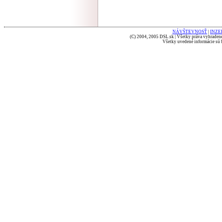
NÁVŠTEVNOSŤ
|
INZE
(C) 2004, 2005 DSL.sk | Všetky práva vyhradené
Všetky uvedené informácie sú b