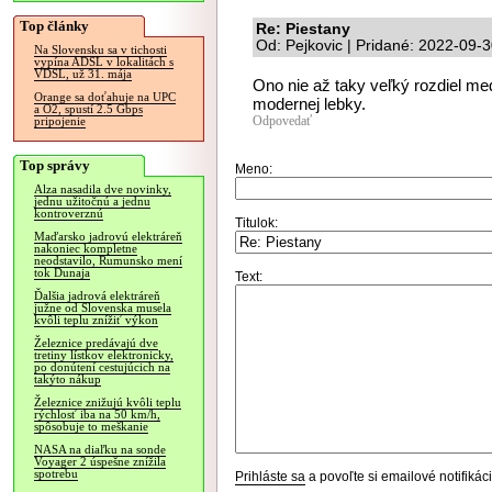
Top články
Re: Piestany
Od: Pejkovic | Pridané: 2022-09-
Na Slovensku sa v tichosti
vypína ADSL v lokalitách s
VDSL, už 31. mája
Ono nie až taky veľký rozdiel me
Orange sa doťahuje na UPC
modernej lebky.
a O2, spustí 2.5 Gbps
Odpovedať
pripojenie
Top správy
Meno:
Alza nasadila dve novinky,
jednu užitočnú a jednu
kontroverznú
Titulok:
Maďarsko jadrovú elektráreň
nakoniec kompletne
neodstavilo, Rumunsko mení
tok Dunaja
Text:
Ďalšia jadrová elektráreň
južne od Slovenska musela
kvôli teplu znížiť výkon
Železnice predávajú dve
tretiny lístkov elektronicky,
po donútení cestujúcich na
takýto nákup
Železnice znižujú kvôli teplu
rýchlosť iba na 50 km/h,
spôsobuje to meškanie
NASA na diaľku na sonde
Voyager 2 úspešne znížila
spotrebu
Prihláste sa
a povoľte si emailové notifiká