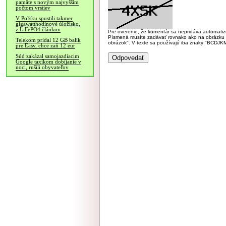
pamäte s novým najvyšším
počtom vrstiev
V Poľsku spustili takmer
gigawatthodinové úložisko,
z LiFePO4 článkov
Pre overenie, že komentár sa nepridáva automatizov
Písmená musíte zadávať rovnako ako na obrázku veľk
Telekom pridal 12 GB balík
obrázok". V texte sa používajú iba znaky "BC
pre Easy, chce zaň 12 eur
Súd zakázal samojazdiacim
Google taxíkom dobíjanie v
noci, rušili obyvateľov