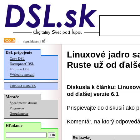
neprihlásený
Linuxové jadro s
DSL pripojenie
Ceny DSL
Ruste už od ďalše
Dostupnosť DSL
Fórum o DSL
Výsledky meraní
Satelitná mapa SR
Diskusia k článku:
Linuxov
od ďalšej verzie 6.1
Merače
Speedmeter
Merania
Prispievajte do diskusií ako
p
Pingmeter
Googlemeter
Komentár, na ktorý odpovedá
Hľadanie
Re: jazyky