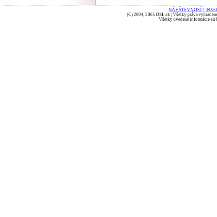
NÁVŠTEVNOSŤ
|
INZE
(C) 2004, 2005 DSL.sk | Všetky práva vyhradené
Všetky uvedené informácie sú b