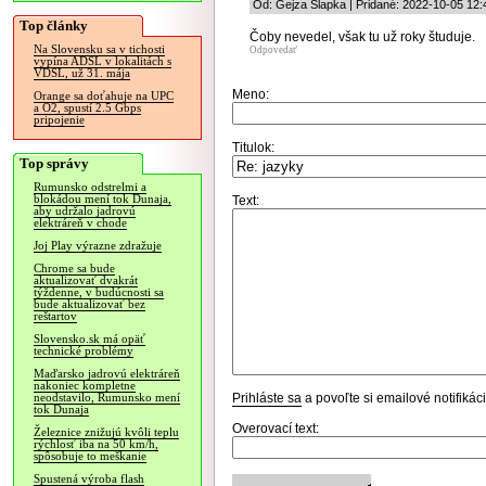
Od: Gejza Šlapka | Pridané: 2022-10-05 12:
Top články
Čoby nevedel, však tu už roky študuje.
Na Slovensku sa v tichosti
Odpovedať
vypína ADSL v lokalitách s
VDSL, už 31. mája
Meno:
Orange sa doťahuje na UPC
a O2, spustí 2.5 Gbps
pripojenie
Titulok:
Top správy
Rumunsko odstrelmi a
blokádou mení tok Dunaja,
Text:
aby udržalo jadrovú
elektráreň v chode
Joj Play výrazne zdražuje
Chrome sa bude
aktualizovať dvakrát
týždenne, v budúcnosti sa
bude aktualizovať bez
reštartov
Slovensko.sk má opäť
technické problémy
Maďarsko jadrovú elektráreň
nakoniec kompletne
Prihláste sa
a povoľte si emailové notifiká
neodstavilo, Rumunsko mení
tok Dunaja
Overovací text:
Železnice znižujú kvôli teplu
rýchlosť iba na 50 km/h,
spôsobuje to meškanie
Spustená výroba flash