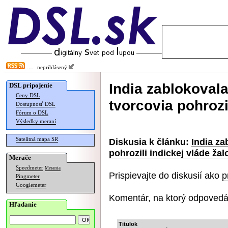
neprihlásený
India zablokoval
DSL pripojenie
Ceny DSL
tvorcovia pohrozi
Dostupnosť DSL
Fórum o DSL
Výsledky meraní
Satelitná mapa SR
Diskusia k článku:
India za
pohrozili indickej vláde ža
Merače
Speedmeter
Merania
Prispievajte do diskusií ako
p
Pingmeter
Googlemeter
Komentár, na ktorý odpovedá
Hľadanie
Titulok