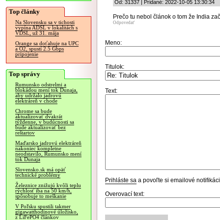
Od: 31337 | Pridané: 2022-10-05 13:30:34
Top články
Prečo tu nebol článok o tom že India z
Na Slovensku sa v tichosti
Odpovedať
vypína ADSL v lokalitách s
VDSL, už 31. mája
Meno:
Orange sa doťahuje na UPC
a O2, spustí 2.5 Gbps
pripojenie
Titulok:
Top správy
Rumunsko odstrelmi a
blokádou mení tok Dunaja,
Text:
aby udržalo jadrovú
elektráreň v chode
Chrome sa bude
aktualizovať dvakrát
týždenne, v budúcnosti sa
bude aktualizovať bez
reštartov
Maďarsko jadrovú elektráreň
nakoniec kompletne
neodstavilo, Rumunsko mení
tok Dunaja
Slovensko.sk má opäť
technické problémy
Prihláste sa
a povoľte si emailové notifiká
Železnice znižujú kvôli teplu
rýchlosť iba na 50 km/h,
Overovací text:
spôsobuje to meškanie
V Poľsku spustili takmer
gigawatthodinové úložisko,
z LiFePO4 článkov