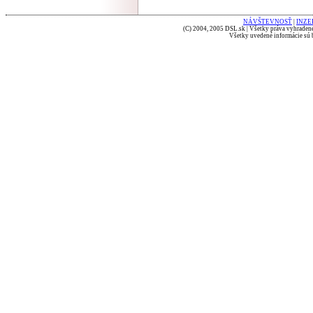
NÁVŠTEVNOSŤ
|
INZE
(C) 2004, 2005 DSL.sk | Všetky práva vyhradené
Všetky uvedené informácie sú b