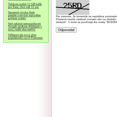
Telekom pridal 12 GB balík
pre Easy, chce zaň 12 eur
Spustená výroba flash
pamäte s novým najvyšším
Pre overenie, že komentár sa nepridáva automatizov
počtom vrstiev
Písmená musíte zadávať rovnako ako na obrázku veľk
obrázok". V texte sa používajú iba znaky "BC
Súd zakázal samojazdiacim
Google taxíkom dobíjanie v
noci, rušili obyvateľov
Odštartovala nová séria
populárneho sci-fi Futurama