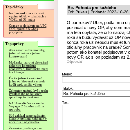
Top články
Re: Pohoda pre každého
Od: Pukeu | Pridané: 2022-10-26
Na Slovensku sa v tichosti
vypína ADSL v lokalitách s
VDSL, už 31. mája
O par rokov? Uber, podla mna o p
Orange sa doťahuje na UPC
poziadat o novy OP, aby som mal 
a O2, spustí 2.5 Gbps
ma teta opytala, ze ci to naozaj
pripojenie
roka sa budu vydavat uz OP noveh
konca roka uz nebudu musiet fungo
Top správy
oficialny pracovnik na urade? So
Alza nasadila dve novinky,
potom ako konatel podpisovat v o
jednu užitočnú a jednu
novy OP, ak si on poziadam az 2
kontroverznú
Odpovedať
Maďarsko jadrovú elektráreň
nakoniec kompletne
neodstavilo, Rumunsko mení
tok Dunaja
Meno:
Ďalšia jadrová elektráreň
južne od Slovenska musela
kvôli teplu znížiť výkon
Titulok:
Železnice znižujú kvôli teplu
rýchlosť iba na 50 km/h,
spôsobuje to meškanie
Text:
NASA na diaľku na sonde
Voyager 2 úspešne znížila
spotrebu
Súd zakázal samojazdiacim
Google taxíkom dobíjanie v
noci, rušili obyvateľov
Železnice predávajú dve