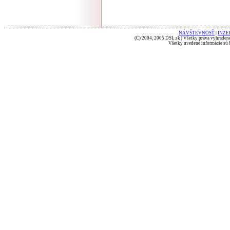
NÁVŠTEVNOSŤ
|
INZE
(C) 2004, 2005 DSL.sk | Všetky práva vyhradené
Všetky uvedené informácie sú b