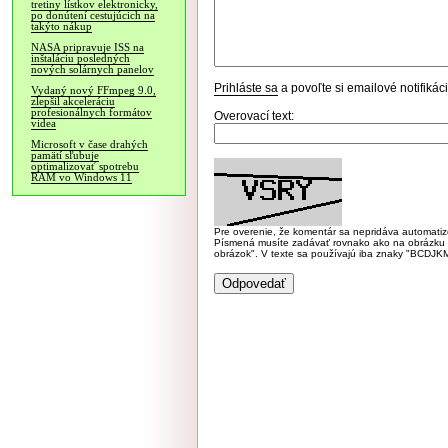
tretiny lístkov elektronicky,
po donútení cestujúcich na
takýto nákup
NASA pripravuje ISS na
inštaláciu posledných
nových solárnych panelov
Prihláste sa
a povoľte si emailové notifiká
Vydaný nový FFmpeg 9.0,
zlepšil akceleráciu
profesionálnych formátov
Overovací text:
videa
Microsoft v čase drahých
pamätí sľubuje
optimalizovať spotrebu
RAM vo Windows 11
Pre overenie, že komentár sa nepridáva automatizov
Písmená musíte zadávať rovnako ako na obrázku veľk
obrázok". V texte sa používajú iba znaky "BC