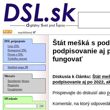
neprihlásený
Štát mešká s pod
DSL pripojenie
Ceny DSL
podpisovanie aj 
Dostupnosť DSL
Fórum o DSL
fungovať
Výsledky meraní
Satelitná mapa SR
Diskusia k článku:
Štát meš
Merače
podpisovanie aj po 2022, a
Speedmeter
Merania
Pingmeter
Googlemeter
Prispievajte do diskusií ako
p
Hľadanie
Komentár, na ktorý odpovedá