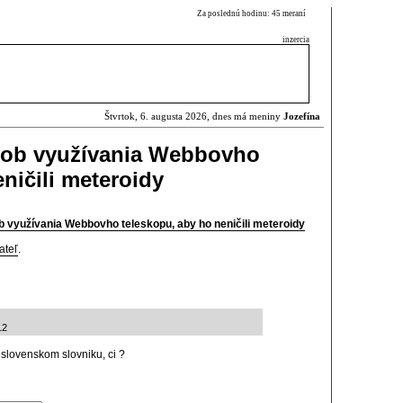
Za poslednú hodinu: 45 meraní
inzercia
Štvrtok, 6. augusta 2026, dnes má meniny
Jozefína
ob využívania Webbovho
ničili meteroidy
využívania Webbovho teleskopu, aby ho neničili meteroidy
ateľ
.
12
 slovenskom slovniku, ci ?