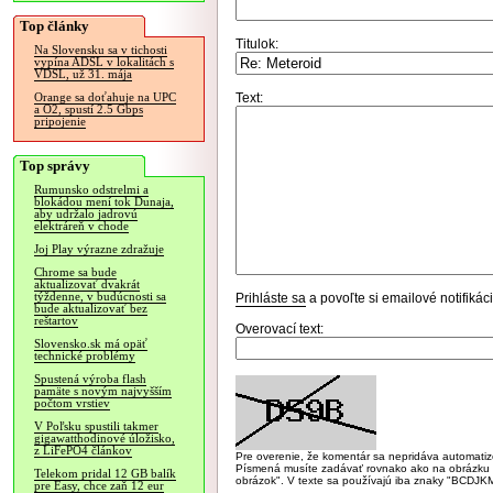
Top články
Titulok:
Na Slovensku sa v tichosti
vypína ADSL v lokalitách s
VDSL, už 31. mája
Text:
Orange sa doťahuje na UPC
a O2, spustí 2.5 Gbps
pripojenie
Top správy
Rumunsko odstrelmi a
blokádou mení tok Dunaja,
aby udržalo jadrovú
elektráreň v chode
Joj Play výrazne zdražuje
Chrome sa bude
aktualizovať dvakrát
týždenne, v budúcnosti sa
Prihláste sa
a povoľte si emailové notifiká
bude aktualizovať bez
reštartov
Overovací text:
Slovensko.sk má opäť
technické problémy
Spustená výroba flash
pamäte s novým najvyšším
počtom vrstiev
V Poľsku spustili takmer
gigawatthodinové úložisko,
z LiFePO4 článkov
Pre overenie, že komentár sa nepridáva automatizov
Písmená musíte zadávať rovnako ako na obrázku veľk
Telekom pridal 12 GB balík
obrázok". V texte sa používajú iba znaky "BC
pre Easy, chce zaň 12 eur