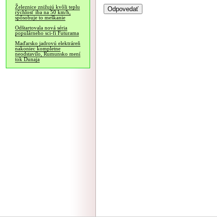
Železnice znižujú kvôli teplu
rýchlosť iba na 50 km/h,
spôsobuje to meškanie
Odštartovala nová séria
populárneho sci-fi Futurama
Maďarsko jadrovú elektráreň
nakoniec kompletne
neodstavilo, Rumunsko mení
tok Dunaja