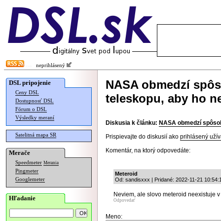
neprihlásený
NASA obmedzí spôs
DSL pripojenie
Ceny DSL
teleskopu, aby ho ne
Dostupnosť DSL
Fórum o DSL
Výsledky meraní
Diskusia k článku:
NASA obmedzí spôsob 
Satelitná mapa SR
Prispievajte do diskusií ako
prihlásený užív
Komentár, na ktorý odpovedáte:
Merače
Speedmeter
Merania
Pingmeter
Meteroid
Googlemeter
Od: sandisxxx | Pridané: 2022-11-21 10:54:
Neviem, ale slovo meteroid neexistuje v
Hľadanie
Odpovedať
Meno: