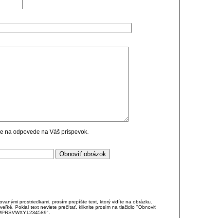
cie na odpovede na Váš príspevok.
anými prostriedkami, prosím prepíšte text, ktorý vidíte na obrázku.
é. Pokiaľ text neviete prečítať, kliknite prosím na tlačidlo "Obnoviť
DJKMPRSVWXY1234589".