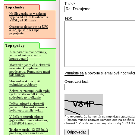
Titulok:
Top články
Na Slovensku sa v tichosti
vypína ADSL v lokalitách s
Text:
VDSL, už 31. mája
Orange sa doťahuje na UPC
a O2, spustí 2.5 Gbps
pripojenie
Top správy
Alza nasadila dve novinky,
jednu užitočnú a jednu
kontroverznú
Maďarsko jadrovú elektráreň
nakoniec kompletne
neodstavilo, Rumunsko mení
Prihláste sa
a povoľte si emailové notifiká
tok Dunaja
Slovensko.sk má opäť
Overovací text:
technické problémy
Železnice znižujú kvôli teplu
rýchlosť iba na 50 km/h,
spôsobuje to meškanie
Ďalšia jadrová elektráreň
južne od Slovenska musela
kvôli teplu znížiť výkon
Pre overenie, že komentár sa nepridáva automatizov
V Poľsku spustili takmer
Písmená musíte zadávať rovnako ako na obrázku veľk
gigawatthodinové úložisko,
obrázok". V texte sa používajú iba znaky "BC
z LiFePO4 článkov
Telekom pridal 12 GB balík
pre Easy, chce zaň 12 eur