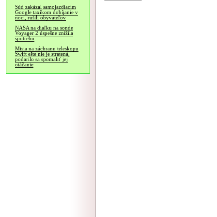
Súd zakázal samojazdiacim
Google taxíkom dobíjanie v
noci, rušili obyvateľov
NASA na diaľku na sonde
Voyager 2 úspešne znížila
spotrebu
Misia na záchranu teleskopu
Swift ešte nie je stratená,
podarilo sa spomaliť jej
otáčanie