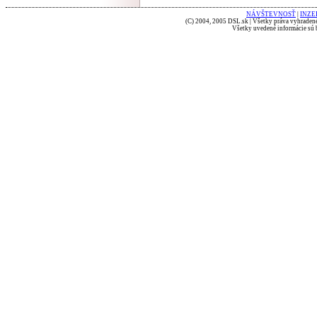
NÁVŠTEVNOSŤ
|
INZE
(C) 2004, 2005 DSL.sk | Všetky práva vyhradené
Všetky uvedené informácie sú b