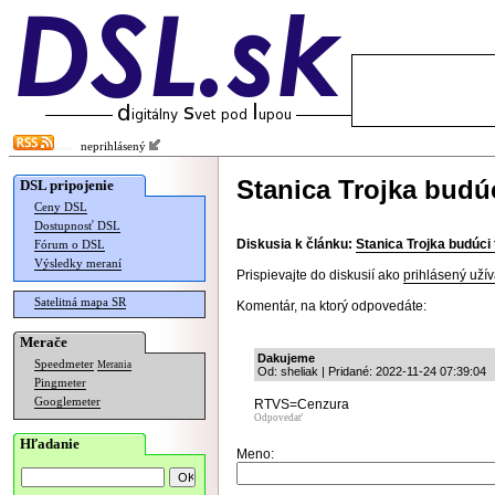
neprihlásený
Stanica Trojka budú
DSL pripojenie
Ceny DSL
Dostupnosť DSL
Diskusia k článku:
Stanica Trojka budúci
Fórum o DSL
Výsledky meraní
Prispievajte do diskusií ako
prihlásený užív
Satelitná mapa SR
Komentár, na ktorý odpovedáte:
Merače
Dakujeme
Speedmeter
Merania
Od: sheliak | Pridané: 2022-11-24 07:39:04
Pingmeter
Googlemeter
RTVS=Cenzura
Odpovedať
Hľadanie
Meno: