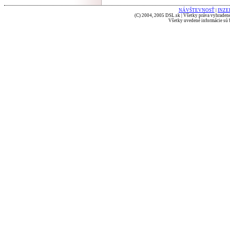
NÁVŠTEVNOSŤ
|
INZE
(C) 2004, 2005 DSL.sk | Všetky práva vyhradené
Všetky uvedené informácie sú b