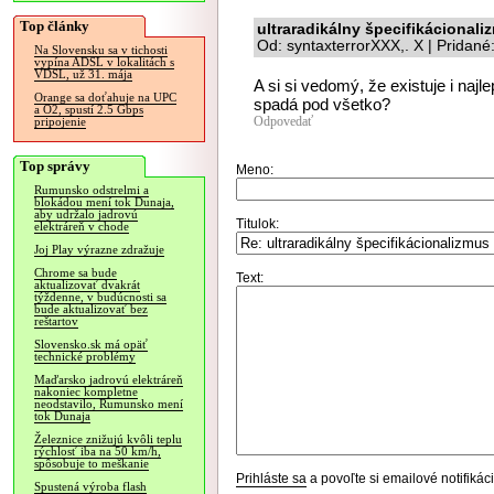
Top články
ultraradikálny špecifikácionali
Od: syntaxterrorXXX,. X | Pridan
Na Slovensku sa v tichosti
vypína ADSL v lokalitách s
VDSL, už 31. mája
A si si vedomý, že existuje i naj
Orange sa doťahuje na UPC
spadá pod všetko?
a O2, spustí 2.5 Gbps
Odpovedať
pripojenie
Top správy
Meno:
Rumunsko odstrelmi a
blokádou mení tok Dunaja,
aby udržalo jadrovú
Titulok:
elektráreň v chode
Joj Play výrazne zdražuje
Chrome sa bude
Text:
aktualizovať dvakrát
týždenne, v budúcnosti sa
bude aktualizovať bez
reštartov
Slovensko.sk má opäť
technické problémy
Maďarsko jadrovú elektráreň
nakoniec kompletne
neodstavilo, Rumunsko mení
tok Dunaja
Železnice znižujú kvôli teplu
rýchlosť iba na 50 km/h,
spôsobuje to meškanie
Prihláste sa
a povoľte si emailové notifiká
Spustená výroba flash