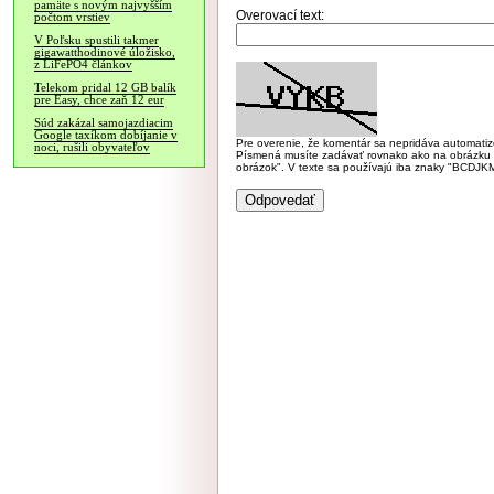
pamäte s novým najvyšším
Overovací text:
počtom vrstiev
V Poľsku spustili takmer
gigawatthodinové úložisko,
z LiFePO4 článkov
Telekom pridal 12 GB balík
pre Easy, chce zaň 12 eur
Súd zakázal samojazdiacim
Google taxíkom dobíjanie v
Pre overenie, že komentár sa nepridáva automatizov
noci, rušili obyvateľov
Písmená musíte zadávať rovnako ako na obrázku veľk
obrázok". V texte sa používajú iba znaky "BC