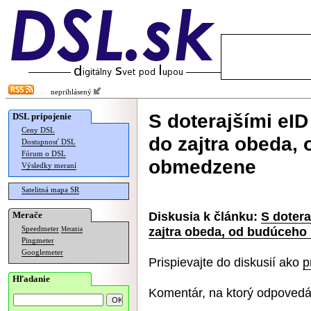
neprihlásený
S doterajšími eI
DSL pripojenie
Ceny DSL
do zajtra obeda,
Dostupnosť DSL
Fórum o DSL
obmedzene
Výsledky meraní
Satelitná mapa SR
Diskusia k článku:
S dotera
Merače
zajtra obeda, od budúceho
Speedmeter
Merania
Pingmeter
Googlemeter
Prispievajte do diskusií ako
p
Hľadanie
Komentár, na ktorý odpovedá