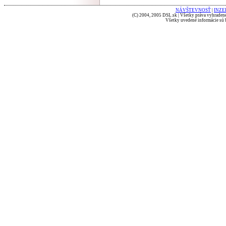
NÁVŠTEVNOSŤ
|
INZE
(C) 2004, 2005 DSL.sk | Všetky práva vyhradené
Všetky uvedené informácie sú b