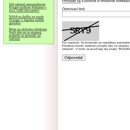
Prihláste sa
a povoľte si emailové notifiká
Súd zakázal samojazdiacim
Google taxíkom dobíjanie v
Overovací text:
noci, rušili obyvateľov
NASA na diaľku na sonde
Voyager 2 úspešne znížila
spotrebu
Misia na záchranu teleskopu
Swift ešte nie je stratená,
podarilo sa spomaliť jej
otáčanie
Pre overenie, že komentár sa nepridáva automatizov
Písmená musíte zadávať rovnako ako na obrázku veľk
obrázok". V texte sa používajú iba znaky "BC