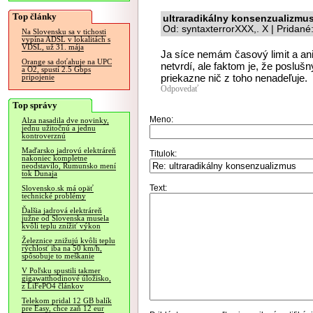
Top články
ultraradikálny konsenzualizmu
Od: syntaxterrorXXX,. X | Pridan
Na Slovensku sa v tichosti
vypína ADSL v lokalitách s
VDSL, už 31. mája
Ja síce nemám časový limit a ani
Orange sa doťahuje na UPC
netvrdí, ale faktom je, že poslu
a O2, spustí 2.5 Gbps
priekazne nič z toho nenadeľuje.
pripojenie
Odpovedať
Top správy
Meno:
Alza nasadila dve novinky,
jednu užitočnú a jednu
kontroverznú
Maďarsko jadrovú elektráreň
Titulok:
nakoniec kompletne
neodstavilo, Rumunsko mení
tok Dunaja
Text:
Slovensko.sk má opäť
technické problémy
Ďalšia jadrová elektráreň
južne od Slovenska musela
kvôli teplu znížiť výkon
Železnice znižujú kvôli teplu
rýchlosť iba na 50 km/h,
spôsobuje to meškanie
V Poľsku spustili takmer
gigawatthodinové úložisko,
z LiFePO4 článkov
Telekom pridal 12 GB balík
pre Easy, chce zaň 12 eur