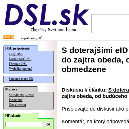
neprihlásený
S doterajšími eI
DSL pripojenie
Ceny DSL
do zajtra obeda,
Dostupnosť DSL
Fórum o DSL
obmedzene
Výsledky meraní
Satelitná mapa SR
Diskusia k článku:
S dotera
Merače
zajtra obeda, od budúceho
Speedmeter
Merania
Pingmeter
Googlemeter
Prispievajte do diskusií ako
p
Hľadanie
Komentár, na ktorý odpovedá