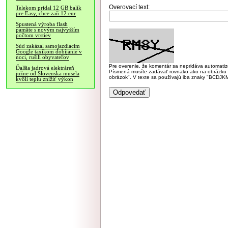
Overovací text:
Telekom pridal 12 GB balík
pre Easy, chce zaň 12 eur
Spustená výroba flash
pamäte s novým najvyšším
počtom vrstiev
Súd zakázal samojazdiacim
Google taxíkom dobíjanie v
noci, rušili obyvateľov
Pre overenie, že komentár sa nepridáva automatizov
Ďalšia jadrová elektráreň
Písmená musíte zadávať rovnako ako na obrázku veľk
južne od Slovenska musela
obrázok". V texte sa používajú iba znaky "BC
kvôli teplu znížiť výkon