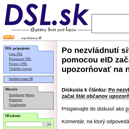
neprihlásený
Po nezvládnutí s
DSL pripojenie
Ceny DSL
pomocou eID zača
Dostupnosť DSL
Fórum o DSL
upozorňovať na n
Výsledky meraní
Satelitná mapa SR
Diskusia k článku:
Po nezv
Merače
začal štát občanov upozor
Speedmeter
Merania
Pingmeter
Googlemeter
Prispievajte do diskusií ako
p
Hľadanie
Komentár, na ktorý odpovedá