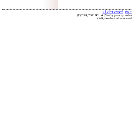
NÁVŠTEVNOSŤ
|
INZE
(C) 2004, 2005 DSL.sk | Všetky práva vyhradené
Všetky uvedené informácie sú b