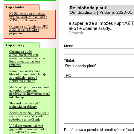
Top články
Re: sloboda platiť
Od: dsadisaiu | Pridané: 2023-01
Na Slovensku sa v tichosti
vypína ADSL v lokalitách s
VDSL, už 31. mája
a super je ze si mozes kupit AZ T
Orange sa doťahuje na UPC
ako tie dnesne srajdy...
a O2, spustí 2.5 Gbps
Odpovedať
pripojenie
Top správy
Meno:
Chrome sa bude
aktualizovať dvakrát
týždenne, v budúcnosti sa
Titulok:
bude aktualizovať bez
reštartov
Rumunsko odstrelmi a
blokádou mení tok Dunaja,
Text:
aby udržalo jadrovú
elektráreň v chode
Maďarsko jadrovú elektráreň
nakoniec kompletne
neodstavilo, Rumunsko mení
tok Dunaja
Slovensko.sk má opäť
technické problémy
Železnice znižujú kvôli teplu
rýchlosť iba na 50 km/h,
spôsobuje to meškanie
V Poľsku spustili takmer
gigawatthodinové úložisko,
Prihláste sa
a povoľte si emailové notifiká
z LiFePO4 článkov