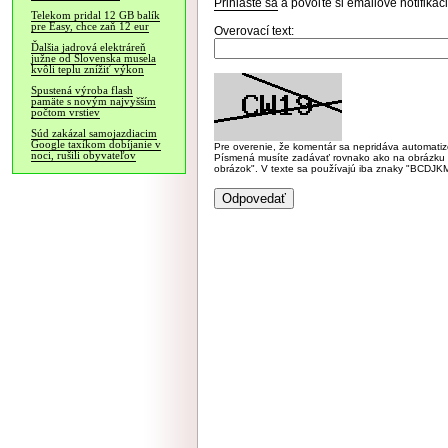
Prihláste sa
a povoľte si emailové notifiká
Telekom pridal 12 GB balík
pre Easy, chce zaň 12 eur
Overovací text:
Ďalšia jadrová elektráreň
južne od Slovenska musela
kvôli teplu znížiť výkon
Spustená výroba flash
pamäte s novým najvyšším
počtom vrstiev
Súd zakázal samojazdiacim
Google taxíkom dobíjanie v
Pre overenie, že komentár sa nepridáva automatizov
noci, rušili obyvateľov
Písmená musíte zadávať rovnako ako na obrázku veľk
obrázok". V texte sa používajú iba znaky "BC