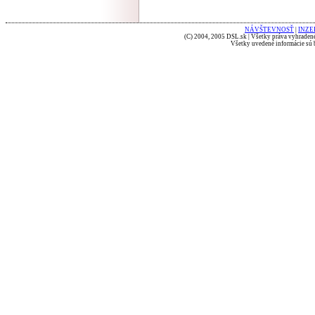
NÁVŠTEVNOSŤ
|
INZE
(C) 2004, 2005 DSL.sk | Všetky práva vyhradené
Všetky uvedené informácie sú b