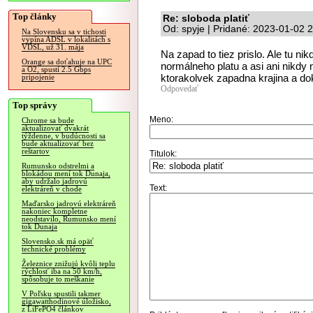
Top články
Re: sloboda platiť
Od: spyje | Pridané: 2023-01-02 
Na Slovensku sa v tichosti
vypína ADSL v lokalitách s
VDSL, už 31. mája
Na zapad to tiez prislo. Ale tu ni
Orange sa doťahuje na UPC
normálneho platu a asi ani nikdy
a O2, spustí 2.5 Gbps
ktorakolvek zapadna krajina a dok
pripojenie
Odpovedať
Top správy
Meno:
Chrome sa bude
aktualizovať dvakrát
týždenne, v budúcnosti sa
bude aktualizovať bez
reštartov
Titulok:
Rumunsko odstrelmi a
blokádou mení tok Dunaja,
aby udržalo jadrovú
Text:
elektráreň v chode
Maďarsko jadrovú elektráreň
nakoniec kompletne
neodstavilo, Rumunsko mení
tok Dunaja
Slovensko.sk má opäť
technické problémy
Železnice znižujú kvôli teplu
rýchlosť iba na 50 km/h,
spôsobuje to meškanie
V Poľsku spustili takmer
gigawatthodinové úložisko,
z LiFePO4 článkov