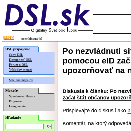
neprihlásený
Po nezvládnutí s
DSL pripojenie
Ceny DSL
pomocou eID zača
Dostupnosť DSL
Fórum o DSL
upozorňovať na n
Výsledky meraní
Satelitná mapa SR
Diskusia k článku:
Po nezv
Merače
začal štát občanov upozor
Speedmeter
Merania
Pingmeter
Googlemeter
Prispievajte do diskusií ako
p
Hľadanie
Komentár, na ktorý odpovedá