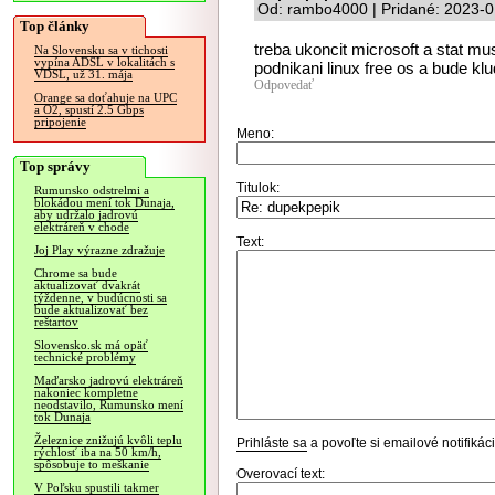
Od: rambo4000 | Pridané: 2023-0
Top články
treba ukoncit microsoft a stat mu
Na Slovensku sa v tichosti
vypína ADSL v lokalitách s
podnikani linux free os a bude klu
VDSL, už 31. mája
Odpovedať
Orange sa doťahuje na UPC
a O2, spustí 2.5 Gbps
pripojenie
Meno:
Top správy
Titulok:
Rumunsko odstrelmi a
blokádou mení tok Dunaja,
aby udržalo jadrovú
elektráreň v chode
Text:
Joj Play výrazne zdražuje
Chrome sa bude
aktualizovať dvakrát
týždenne, v budúcnosti sa
bude aktualizovať bez
reštartov
Slovensko.sk má opäť
technické problémy
Maďarsko jadrovú elektráreň
nakoniec kompletne
neodstavilo, Rumunsko mení
tok Dunaja
Železnice znižujú kvôli teplu
Prihláste sa
a povoľte si emailové notifiká
rýchlosť iba na 50 km/h,
spôsobuje to meškanie
Overovací text:
V Poľsku spustili takmer