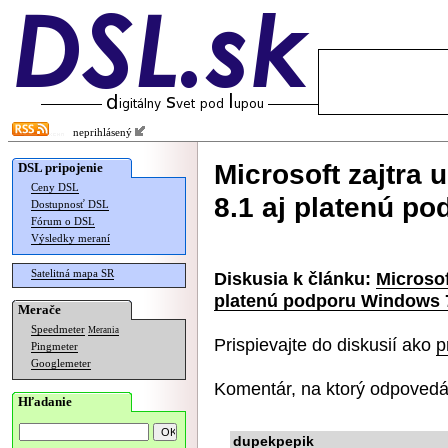
neprihlásený
Microsoft zajtra
DSL pripojenie
Ceny DSL
8.1 aj platenú p
Dostupnosť DSL
Fórum o DSL
Výsledky meraní
Satelitná mapa SR
Diskusia k článku:
Microsof
platenú podporu Windows 
Merače
Speedmeter
Merania
Prispievajte do diskusií ako
p
Pingmeter
Googlemeter
Komentár, na ktorý odpovedá
Hľadanie
dupekpepik