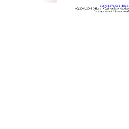
NÁVŠTEVNOSŤ
|
INZE
(C) 2004, 2005 DSL.sk | Všetky práva vyhradené
Všetky uvedené informácie sú b