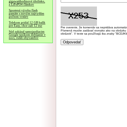
gigawatthodinové úložisko,
z LiFePO4 článkov
Spustená výroba flash
pamäte s novým najvyšším
počtom vrstiev
Telekom pridal 12 GB balík
pre Easy, chce zaň 12 eur
Pre overenie, že komentár sa nepridáva automatizov
Písmená musíte zadávať rovnako ako na obrázku veľk
Súd zakázal samojazdiacim
obrázok". V texte sa používajú iba znaky "BC
Google taxíkom dobíjanie v
noci, rušili obyvateľov