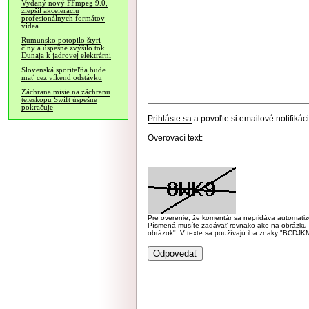
Vydaný nový FFmpeg 9.0,
zlepšil akceleráciu
profesionálnych formátov
videa
Rumunsko potopilo štyri
člny a úspešne zvýšilo tok
Dunaja k jadrovej elektrárni
Slovenská sporiteľňa bude
mať cez víkend odstávku
Záchrana misie na záchranu
teleskopu Swift úspešne
pokračuje
Prihláste sa
a povoľte si emailové notifiká
Overovací text:
Pre overenie, že komentár sa nepridáva automatizov
Písmená musíte zadávať rovnako ako na obrázku veľk
obrázok". V texte sa používajú iba znaky "BC