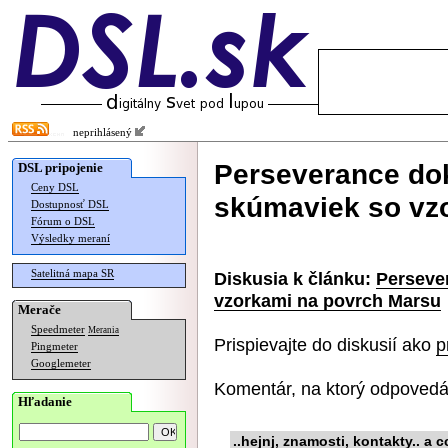
neprihlásený
Perseverance do
DSL pripojenie
Ceny DSL
skúmaviek so vz
Dostupnosť DSL
Fórum o DSL
Výsledky meraní
Satelitná mapa SR
Diskusia k článku:
Perseve
vzorkami na povrch Marsu
Merače
Speedmeter
Merania
Prispievajte do diskusií ako
p
Pingmeter
Googlemeter
Komentár, na ktorý odpovedá
Hľadanie
..hejnj, znamosti, kontakty.. a c