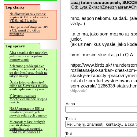
aaaj toten uuuuuspech, SUCC
Top články
Od: Lyta ZkrachZneuzNasranAChu
Na Slovensku sa v tichosti
vypína ADSL v lokalitách s
mno, aspon nekomu sa dari.. (al
VDSL, už 31. mája
vzdy.. )
Orange sa doťahuje na UPC
a O2, spustí 2.5 Gbps
..a to ma, jako som mozno uz spo
pripojenie
junior,
(ak uz neni kus vyssie, jako koder
Top správy
Alza nasadila dve novinky,
hmn.. mosim skusit aj ja tu Q.A. -
jednu užitočnú a jednu
kontroverznú
https://www.birdz.sk/ thundersto
Železnice predávajú dve
tretiny lístkov elektronicky,
rozlietana-jak-sarkan- dnes-som-s
po donútení cestujúcich na
skusky-a-zapocty -pracovnymi-me
takýto nákup
zatial-d-som-furt-vystresovana- 
Ďalšia jadrová elektráreň
som-zozrala/ 1266339-status.htm
južne od Slovenska musela
kvôli teplu znížiť výkon
Odpovedať
V štvrtom reaktore
Mochoviec už beží štiepna
reakcia
Meno:
NASA pripravuje ISS na
inštaláciu posledných
nových solárnych panelov
Titulok:
Microsoft v čase drahých
pamätí sľubuje
optimalizovať spotrebu
RAM vo Windows 11
Text: