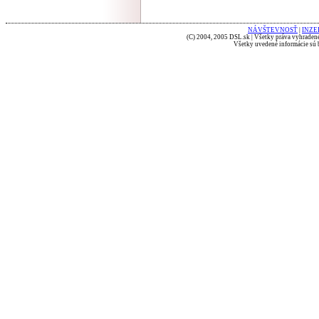
NÁVŠTEVNOSŤ
|
INZE
(C) 2004, 2005 DSL.sk | Všetky práva vyhradené
Všetky uvedené informácie sú b