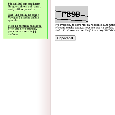
Súd zakázal samojazdiacim
Google taxíkom dobíjanie v
noci, rušili obyvateľov
NASA na diaľku na sonde
Voyager 2 úspešne znížila
spotrebu
Pre overenie, že komentár sa nepridáva automatizov
Misia na záchranu teleskopu
Písmená musíte zadávať rovnako ako na obrázku veľk
Swift ešte nie je stratená,
obrázok". V texte sa používajú iba znaky "BC
podarilo sa spomaliť jej
otáčanie