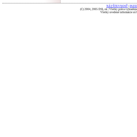
NÁVŠTEVNOSŤ
|
INZE
(C) 2004, 2005 DSL.sk | Všetky práva vyhradené
Všetky uvedené informácie sú b