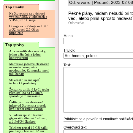
Od: vrverre | Pridané: 2023-02-0
Top články
Pekné plány, hádam nebudú pri t
Na Slovensku sa v tichosti
vypína ADSL v lokalitách s
veci, alebo príliš sprosto nadávať.
VDSL, už 31. mája
Odpovedať
Orange sa doťahuje na UPC
a O2, spustí 2.5 Gbps
pripojenie
Meno:
Top správy
Titulok:
Alza nasadila dve novinky,
jednu užitočnú a jednu
kontroverznú
Maďarsko jadrovú elektráreň
Text:
nakoniec kompletne
neodstavilo, Rumunsko mení
tok Dunaja
Slovensko.sk má opäť
technické problémy
Železnice znižujú kvôli teplu
rýchlosť iba na 50 km/h,
spôsobuje to meškanie
Ďalšia jadrová elektráreň
južne od Slovenska musela
kvôli teplu znížiť výkon
V Poľsku spustili takmer
gigawatthodinové úložisko,
Prihláste sa
a povoľte si emailové notifiká
z LiFePO4 článkov
Overovací text:
Telekom pridal 12 GB balík
pre Easy, chce zaň 12 eur