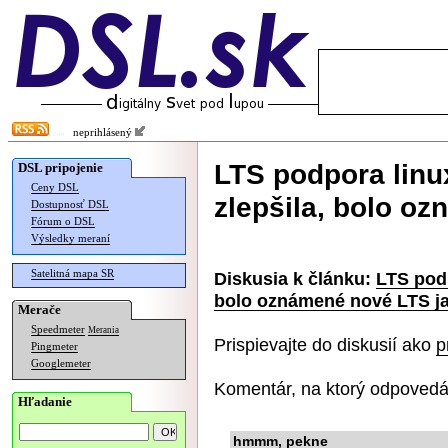
neprihlásený
LTS podpora linu
DSL pripojenie
Ceny DSL
zlepšila, bolo o
Dostupnosť DSL
Fórum o DSL
Výsledky meraní
Satelitná mapa SR
Diskusia k článku:
LTS podp
bolo oznámené nové LTS j
Merače
Speedmeter
Merania
Prispievajte do diskusií ako
p
Pingmeter
Googlemeter
Komentár, na ktorý odpovedá
Hľadanie
hmmm, pekne