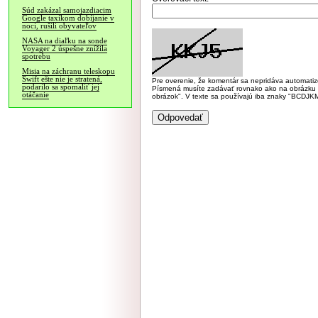
Súd zakázal samojazdiacim
Google taxíkom dobíjanie v
noci, rušili obyvateľov
NASA na diaľku na sonde
Voyager 2 úspešne znížila
spotrebu
Misia na záchranu teleskopu
Swift ešte nie je stratená,
Pre overenie, že komentár sa nepridáva automatizov
podarilo sa spomaliť jej
Písmená musíte zadávať rovnako ako na obrázku veľk
otáčanie
obrázok". V texte sa používajú iba znaky "BC