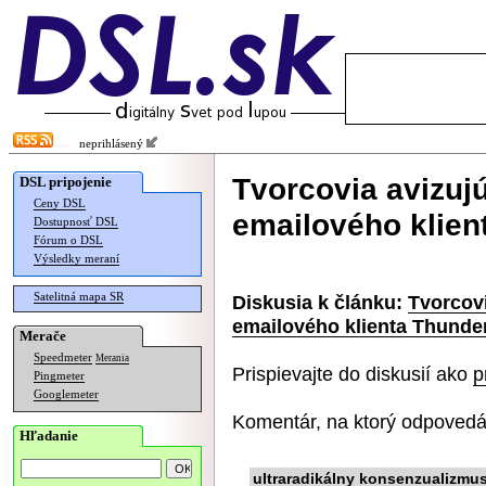
neprihlásený
Tvorcovia avizuj
DSL pripojenie
Ceny DSL
emailového klien
Dostupnosť DSL
Fórum o DSL
Výsledky meraní
Satelitná mapa SR
Diskusia k článku:
Tvorcovi
emailového klienta Thunde
Merače
Speedmeter
Merania
Prispievajte do diskusií ako
p
Pingmeter
Googlemeter
Komentár, na ktorý odpovedá
Hľadanie
ultraradikálny konsenzualizmu