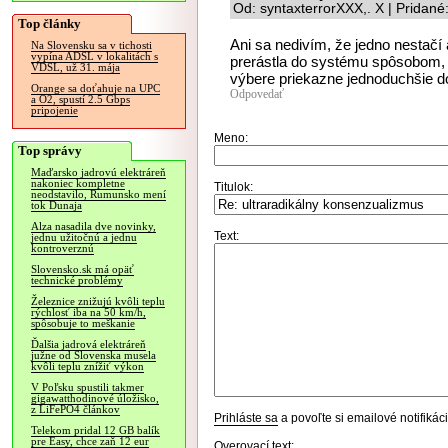
Od: syntaxterrorXXX,. X | Pridan
Top články
Ani sa nedivím, že jedno nestačí 
Na Slovensku sa v tichosti
vypína ADSL v lokalitách s
prerástla do systému spôsobom, ž
VDSL, už 31. mája
výbere priekazne jednoduchšie
Orange sa doťahuje na UPC
Odpovedať
a O2, spustí 2.5 Gbps
pripojenie
Meno:
Top správy
Maďarsko jadrovú elektráreň
nakoniec kompletne
Titulok:
neodstavilo, Rumunsko mení
tok Dunaja
Alza nasadila dve novinky,
Text:
jednu užitočnú a jednu
kontroverznú
Slovensko.sk má opäť
technické problémy
Železnice znižujú kvôli teplu
rýchlosť iba na 50 km/h,
spôsobuje to meškanie
Ďalšia jadrová elektráreň
južne od Slovenska musela
kvôli teplu znížiť výkon
V Poľsku spustili takmer
gigawatthodinové úložisko,
z LiFePO4 článkov
Prihláste sa
a povoľte si emailové notifiká
Telekom pridal 12 GB balík
pre Easy, chce zaň 12 eur
Overovací text: