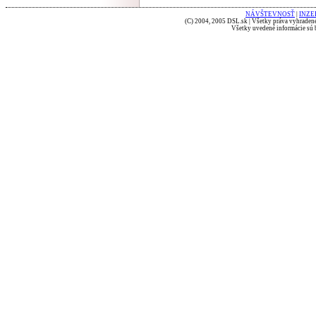
NÁVŠTEVNOSŤ
|
INZE
(C) 2004, 2005 DSL.sk | Všetky práva vyhradené
Všetky uvedené informácie sú b