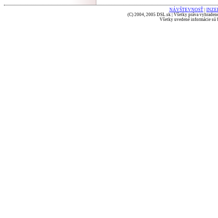
NÁVŠTEVNOSŤ
|
INZE
(C) 2004, 2005 DSL.sk | Všetky práva vyhradené
Všetky uvedené informácie sú b