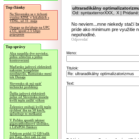
Top články
ultraradikálny optimalizatorizm
Od: syntaxterrorXXX,. X | Pridan
Na Slovensku sa v tichosti
vypína ADSL v lokalitách s
VDSL, už 31. mája
No neviem...mne niekedy stačí br
Orange sa doťahuje na UPC
príde ako minimum pre využitie no
a O2, spustí 2.5 Gbps
nepohodlné.
pripojenie
Odpovedať
Top správy
Meno:
Alza nasadila dve novinky,
jednu užitočnú a jednu
kontroverznú
Maďarsko jadrovú elektráreň
Titulok:
nakoniec kompletne
neodstavilo, Rumunsko mení
tok Dunaja
Text:
Slovensko.sk má opäť
technické problémy
Ďalšia jadrová elektráreň
južne od Slovenska musela
kvôli teplu znížiť výkon
Železnice znižujú kvôli teplu
rýchlosť iba na 50 km/h,
spôsobuje to meškanie
V Poľsku spustili takmer
gigawatthodinové úložisko,
z LiFePO4 článkov
Telekom pridal 12 GB balík
pre Easy, chce zaň 12 eur