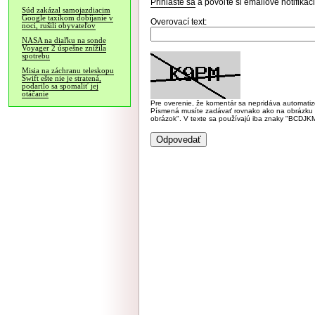
Prihláste sa
a povoľte si emailové notifiká
Súd zakázal samojazdiacim
Google taxíkom dobíjanie v
Overovací text:
noci, rušili obyvateľov
NASA na diaľku na sonde
Voyager 2 úspešne znížila
spotrebu
Misia na záchranu teleskopu
Swift ešte nie je stratená,
podarilo sa spomaliť jej
otáčanie
Pre overenie, že komentár sa nepridáva automatizov
Písmená musíte zadávať rovnako ako na obrázku veľk
obrázok". V texte sa používajú iba znaky "BC