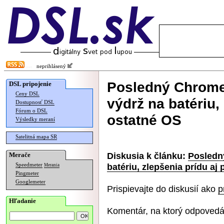
neprihlásený
Posledný Chrome
DSL pripojenie
Ceny DSL
výdrž na batériu,
Dostupnosť DSL
Fórum o DSL
ostatné OS
Výsledky meraní
Satelitná mapa SR
Diskusia k článku:
Posledn
Merače
batériu, zlepšenia prídu aj
Speedmeter
Merania
Pingmeter
Googlemeter
Prispievajte do diskusií ako
p
Hľadanie
Komentár, na ktorý odpovedá