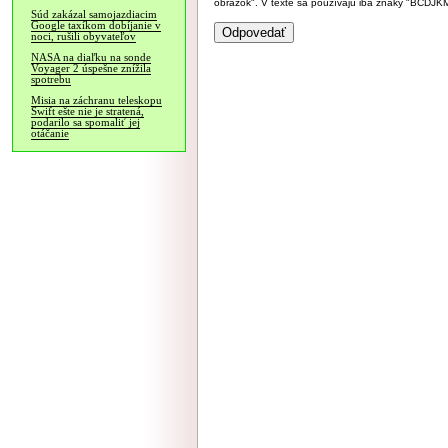
obrázok". V texte sa používajú iba znaky "BC
Súd zakázal samojazdiacim
Google taxíkom dobíjanie v
noci, rušili obyvateľov
NASA na diaľku na sonde
Voyager 2 úspešne znížila
spotrebu
Misia na záchranu teleskopu
Swift ešte nie je stratená,
podarilo sa spomaliť jej
otáčanie