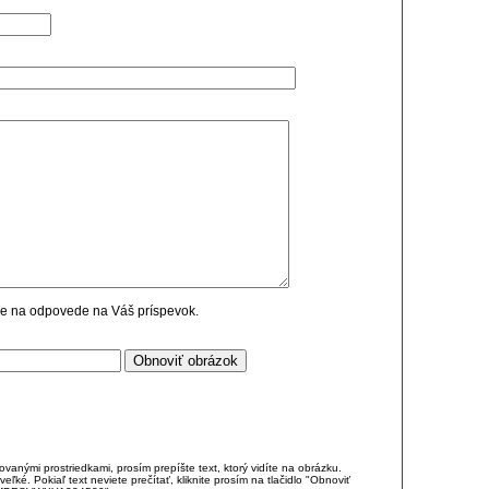
cie na odpovede na Váš príspevok.
anými prostriedkami, prosím prepíšte text, ktorý vidíte na obrázku.
é. Pokiaľ text neviete prečítať, kliknite prosím na tlačidlo "Obnoviť