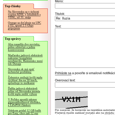
Meno:
Top články
Na Slovensku sa v tichosti
Titulok:
vypína ADSL v lokalitách s
VDSL, už 31. mája
Orange sa doťahuje na UPC
a O2, spustí 2.5 Gbps
Text:
pripojenie
Top správy
Alza nasadila dve novinky,
jednu užitočnú a jednu
kontroverznú
Maďarsko jadrovú elektráreň
nakoniec kompletne
neodstavilo, Rumunsko mení
tok Dunaja
Slovensko.sk má opäť
technické problémy
Prihláste sa
a povoľte si emailové notifiká
Železnice znižujú kvôli teplu
Overovací text:
rýchlosť iba na 50 km/h,
spôsobuje to meškanie
Ďalšia jadrová elektráreň
južne od Slovenska musela
kvôli teplu znížiť výkon
V Poľsku spustili takmer
gigawatthodinové úložisko,
z LiFePO4 článkov
Pre overenie, že komentár sa nepridáva automatizov
Telekom pridal 12 GB balík
Písmená musíte zadávať rovnako ako na obrázku veľk
pre Easy, chce zaň 12 eur