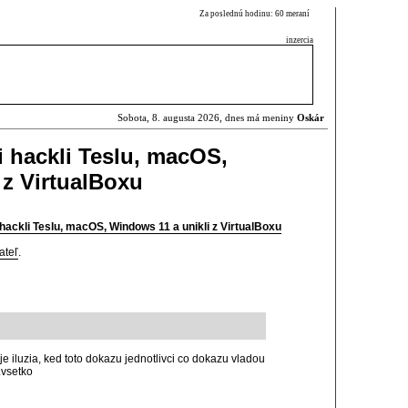
Za poslednú hodinu: 60 meraní
inzercia
Sobota, 8. augusta 2026, dnes má meniny
Oskár
i hackli Teslu, macOS,
 z VirtualBoxu
hackli Teslu, macOS, Windows 11 a unikli z VirtualBoxu
ateľ
.
e iluzia, ked toto dokazu jednotlivci co dokazu vladou
.vsetko