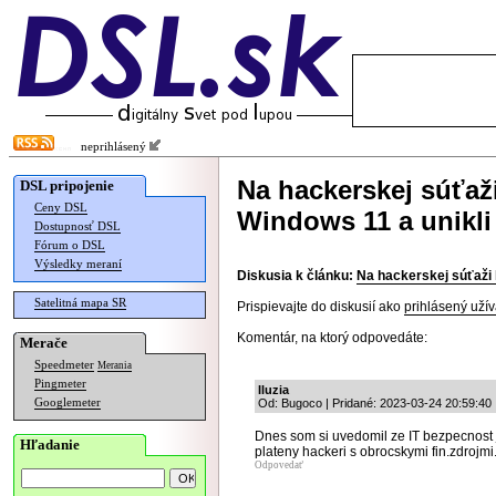
neprihlásený
Na hackerskej súťaž
DSL pripojenie
Ceny DSL
Windows 11 a unikli
Dostupnosť DSL
Fórum o DSL
Výsledky meraní
Diskusia k článku:
Na hackerskej súťaži 
Satelitná mapa SR
Prispievajte do diskusií ako
prihlásený užív
Komentár, na ktorý odpovedáte:
Merače
Speedmeter
Merania
Pingmeter
Iluzia
Googlemeter
Od: Bugoco | Pridané: 2023-03-24 20:59:40
Dnes som si uvedomil ze IT bezpecnost j
Hľadanie
plateny hackeri s obrocskymi fin.zdrojmi
Odpovedať