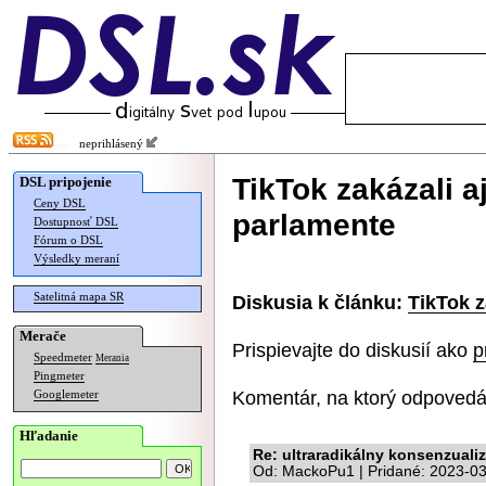
neprihlásený
TikTok zakázali 
DSL pripojenie
Ceny DSL
parlamente
Dostupnosť DSL
Fórum o DSL
Výsledky meraní
Satelitná mapa SR
Diskusia k článku:
TikTok z
Merače
Prispievajte do diskusií ako
p
Speedmeter
Merania
Pingmeter
Komentár, na ktorý odpovedá
Googlemeter
Hľadanie
Re: ultraradikálny konsenzual
Od: MackoPu1 | Pridané: 2023-03