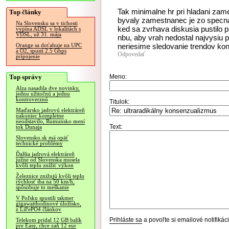
Tak minimalne hr pri hladani zam
Top články
byvaly zamestnanec je zo specn
Na Slovensku sa v tichosti
ked sa zvrhava diskusia pustilo 
vypína ADSL v lokalitách s
VDSL, už 31. mája
nbu, aby vrah nedostal najvysiu p
neriesime sledovanie trendov kon
Orange sa doťahuje na UPC
a O2, spustí 2.5 Gbps
Odpovedať
pripojenie
Top správy
Meno:
Alza nasadila dve novinky,
jednu užitočnú a jednu
kontroverznú
Titulok:
Maďarsko jadrovú elektráreň
nakoniec kompletne
neodstavilo, Rumunsko mení
Text:
tok Dunaja
Slovensko.sk má opäť
technické problémy
Ďalšia jadrová elektráreň
južne od Slovenska musela
kvôli teplu znížiť výkon
Železnice znižujú kvôli teplu
rýchlosť iba na 50 km/h,
spôsobuje to meškanie
V Poľsku spustili takmer
gigawatthodinové úložisko,
z LiFePO4 článkov
Prihláste sa
a povoľte si emailové notifiká
Telekom pridal 12 GB balík
pre Easy, chce zaň 12 eur