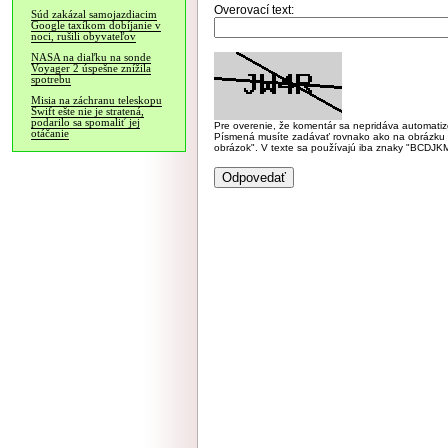
Overovací text:
Súd zakázal samojazdiacim
Google taxíkom dobíjanie v
noci, rušili obyvateľov
NASA na diaľku na sonde
Voyager 2 úspešne znížila
spotrebu
Misia na záchranu teleskopu
Swift ešte nie je stratená,
podarilo sa spomaliť jej
Pre overenie, že komentár sa nepridáva automatizov
otáčanie
Písmená musíte zadávať rovnako ako na obrázku veľk
obrázok". V texte sa používajú iba znaky "BC