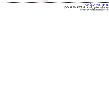
NÁVŠTEVNOSŤ
|
INZE
(C) 2004, 2005 DSL.sk | Všetky práva vyhradené
Všetky uvedené informácie sú b