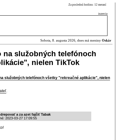
Za poslednú hodinu: 12 meraní
inzercia
Sobota, 8. augusta 2026, dnes má meniny
Oskár
o na služobných telefónoch
likácie", nielen TikTok
a služobných telefónoch všetky "rekreačné aplikácie", nielen
ateľ
.
drepovať a za azet fajčiť Tabak
ané: 2023-03-27 17:09:55
ko!