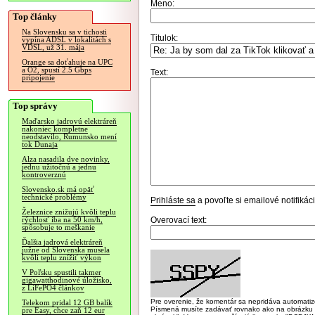
Meno:
Top články
Na Slovensku sa v tichosti
Titulok:
vypína ADSL v lokalitách s
VDSL, už 31. mája
Orange sa doťahuje na UPC
a O2, spustí 2.5 Gbps
Text:
pripojenie
Top správy
Maďarsko jadrovú elektráreň
nakoniec kompletne
neodstavilo, Rumunsko mení
tok Dunaja
Alza nasadila dve novinky,
jednu užitočnú a jednu
kontroverznú
Slovensko.sk má opäť
technické problémy
Prihláste sa
a povoľte si emailové notifiká
Železnice znižujú kvôli teplu
Overovací text:
rýchlosť iba na 50 km/h,
spôsobuje to meškanie
Ďalšia jadrová elektráreň
južne od Slovenska musela
kvôli teplu znížiť výkon
V Poľsku spustili takmer
gigawatthodinové úložisko,
z LiFePO4 článkov
Pre overenie, že komentár sa nepridáva automatizov
Telekom pridal 12 GB balík
Písmená musíte zadávať rovnako ako na obrázku veľk
pre Easy, chce zaň 12 eur