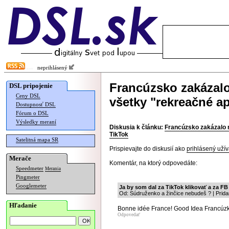
neprihlásený
Francúzsko zakázal
DSL pripojenie
Ceny DSL
všetky "rekreačné ap
Dostupnosť DSL
Fórum o DSL
Výsledky meraní
Diskusia k článku:
Francúzsko zakázalo n
TikTok
Satelitná mapa SR
Prispievajte do diskusií ako
prihlásený užív
Merače
Komentár, na ktorý odpovedáte:
Speedmeter
Merania
Pingmeter
Googlemeter
Ja by som dal za TikTok klikovať a za FB 
Od: Súdruženko a žinčice nebudeš ? | Prid
Hľadanie
Bonne idée France! Good Idea Francúz
Odpovedať