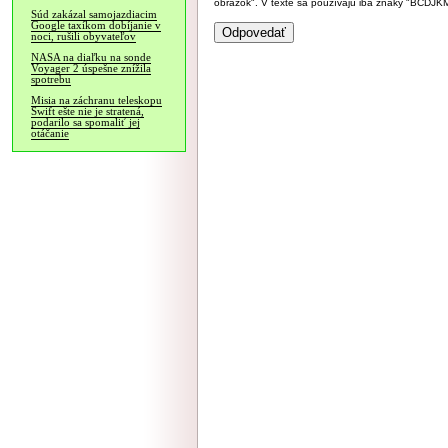
obrázok". V texte sa používajú iba znaky "BC
Súd zakázal samojazdiacim
Google taxíkom dobíjanie v
noci, rušili obyvateľov
NASA na diaľku na sonde
Voyager 2 úspešne znížila
spotrebu
Misia na záchranu teleskopu
Swift ešte nie je stratená,
podarilo sa spomaliť jej
otáčanie