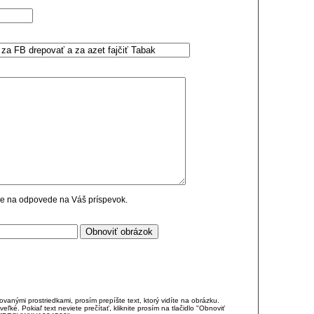
cie na odpovede na Váš príspevok.
anými prostriedkami, prosím prepíšte text, ktorý vidíte na obrázku.
é. Pokiaľ text neviete prečítať, kliknite prosím na tlačidlo "Obnoviť