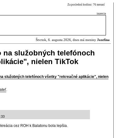
Za poslednú hodinu: 76 meraní
inzercia
Štvrtok, 6. augusta 2026, dnes má meniny
Jozefína
o na služobných telefónoch
likácie", nielen TikTok
a služobných telefónoch všetky "rekreačné aplikácie", nielen
ateľ
.
:33
ekreácia cez ROH k Balatonu bola lepšia.