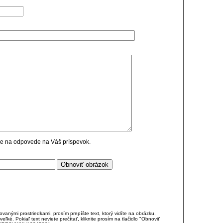
cie na odpovede na Váš príspevok.
anými prostriedkami, prosím prepíšte text, ktorý vidíte na obrázku.
é. Pokiaľ text neviete prečítať, kliknite prosím na tlačidlo "Obnoviť