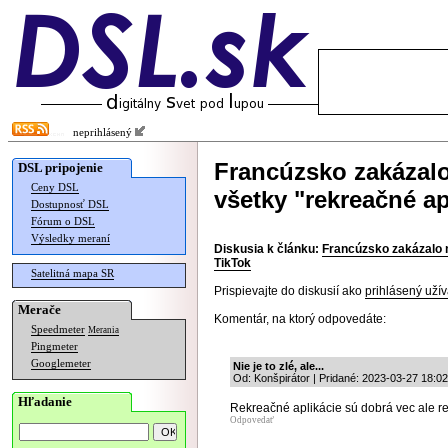
neprihlásený
Francúzsko zakázal
DSL pripojenie
Ceny DSL
všetky "rekreačné ap
Dostupnosť DSL
Fórum o DSL
Výsledky meraní
Diskusia k článku:
Francúzsko zakázalo n
TikTok
Satelitná mapa SR
Prispievajte do diskusií ako
prihlásený užív
Merače
Komentár, na ktorý odpovedáte:
Speedmeter
Merania
Pingmeter
Googlemeter
Nie je to zlé, ale...
Od: Konšpirátor | Pridané: 2023-03-27 18:02
Hľadanie
Rekreačné aplikácie sú dobrá vec ale r
Odpovedať