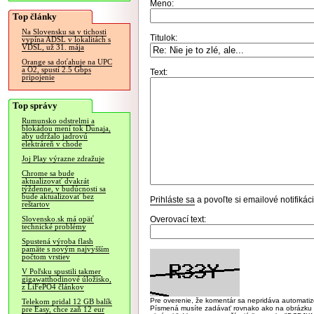
Meno:
Top články
Na Slovensku sa v tichosti
Titulok:
vypína ADSL v lokalitách s
VDSL, už 31. mája
Orange sa doťahuje na UPC
a O2, spustí 2.5 Gbps
Text:
pripojenie
Top správy
Rumunsko odstrelmi a
blokádou mení tok Dunaja,
aby udržalo jadrovú
elektráreň v chode
Joj Play výrazne zdražuje
Chrome sa bude
aktualizovať dvakrát
týždenne, v budúcnosti sa
bude aktualizovať bez
Prihláste sa
a povoľte si emailové notifiká
reštartov
Overovací text:
Slovensko.sk má opäť
technické problémy
Spustená výroba flash
pamäte s novým najvyšším
počtom vrstiev
V Poľsku spustili takmer
gigawatthodinové úložisko,
z LiFePO4 článkov
Pre overenie, že komentár sa nepridáva automatizov
Telekom pridal 12 GB balík
Písmená musíte zadávať rovnako ako na obrázku veľk
pre Easy, chce zaň 12 eur