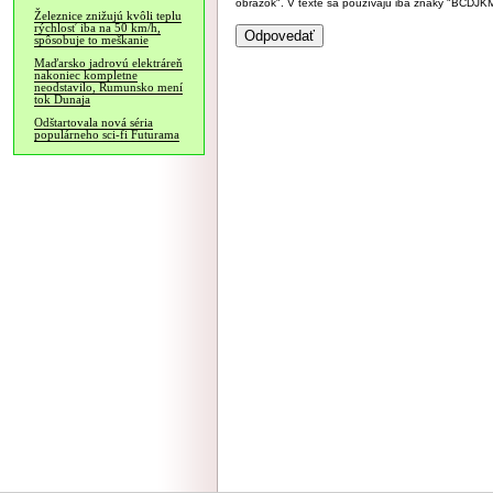
obrázok". V texte sa používajú iba znaky "BC
Železnice znižujú kvôli teplu
rýchlosť iba na 50 km/h,
spôsobuje to meškanie
Maďarsko jadrovú elektráreň
nakoniec kompletne
neodstavilo, Rumunsko mení
tok Dunaja
Odštartovala nová séria
populárneho sci-fi Futurama