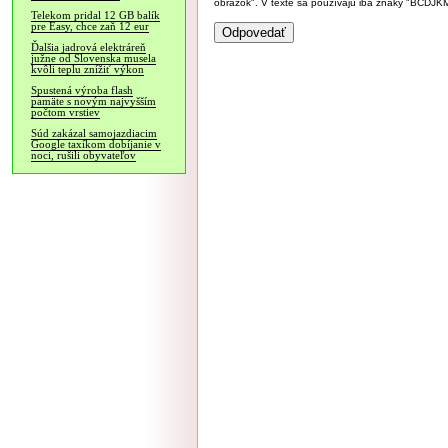
obrázok". V texte sa používajú iba znaky "BC
Telekom pridal 12 GB balík
pre Easy, chce zaň 12 eur
Ďalšia jadrová elektráreň
južne od Slovenska musela
kvôli teplu znížiť výkon
Spustená výroba flash
pamäte s novým najvyšším
počtom vrstiev
Súd zakázal samojazdiacim
Google taxíkom dobíjanie v
noci, rušili obyvateľov