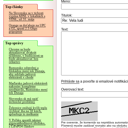
Meno:
Top články
Na Slovensku sa v tichosti
Titulok:
vypína ADSL v lokalitách s
VDSL, už 31. mája
Orange sa doťahuje na UPC
a O2, spustí 2.5 Gbps
Text:
pripojenie
Top správy
Chrome sa bude
aktualizovať dvakrát
týždenne, v budúcnosti sa
bude aktualizovať bez
reštartov
Rumunsko odstrelmi a
blokádou mení tok Dunaja,
aby udržalo jadrovú
elektráreň v chode
Prihláste sa
a povoľte si emailové notifiká
Maďarsko jadrovú elektráreň
nakoniec kompletne
Overovací text:
neodstavilo, Rumunsko mení
tok Dunaja
Slovensko.sk má opäť
technické problémy
Železnice znižujú kvôli teplu
rýchlosť iba na 50 km/h,
spôsobuje to meškanie
V Poľsku spustili takmer
Pre overenie, že komentár sa nepridáva automatizov
gigawatthodinové úložisko,
Písmená musíte zadávať rovnako ako na obrázku veľk
z LiFePO4 článkov