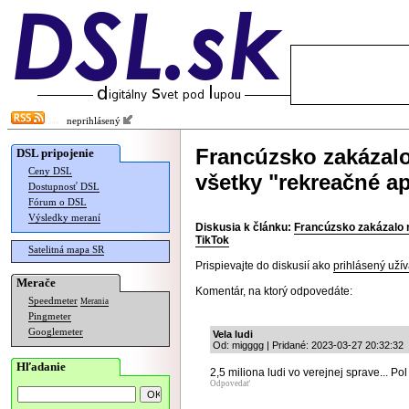
neprihlásený
Francúzsko zakázal
DSL pripojenie
Ceny DSL
všetky "rekreačné ap
Dostupnosť DSL
Fórum o DSL
Výsledky meraní
Diskusia k článku:
Francúzsko zakázalo n
TikTok
Satelitná mapa SR
Prispievajte do diskusií ako
prihlásený užív
Merače
Komentár, na ktorý odpovedáte:
Speedmeter
Merania
Pingmeter
Googlemeter
Vela ludi
Od: migggg | Pridané: 2023-03-27 20:32:32
Hľadanie
2,5 miliona ludi vo verejnej sprave... Po
Odpovedať