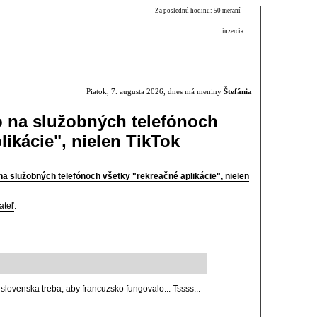
Za poslednú hodinu: 50 meraní
inzercia
Piatok, 7. augusta 2026, dnes má meniny
Štefánia
o na služobných telefónoch
likácie", nielen TikTok
a služobných telefónoch všetky "rekreačné aplikácie", nielen
ateľ
.
l slovenska treba, aby francuzsko fungovalo... Tssss...