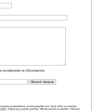
cie na odpovede na Váš príspevok.
anými prostriedkami, prosím prepíšte text, ktorý vidíte na obrázku.
é. Pokiaľ text neviete prečítať, kliknite prosím na tlačidlo "Obnoviť