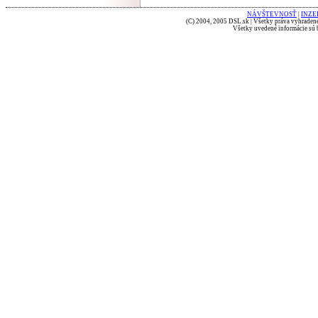
NÁVŠTEVNOSŤ
|
INZE
(C) 2004, 2005 DSL.sk | Všetky práva vyhradené
Všetky uvedené informácie sú b