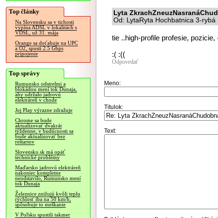
Top články
Lyta ZkrachZneuzNasranáChu
Od: LytaRyta Hochbatnica 3-rybá 
Na Slovensku sa v tichosti
vypína ADSL v lokalitách s
VDSL, už 31. mája
tie ..high-profile profesie, pozicie,
Orange sa doťahuje na UPC
a O2, spustí 2.5 Gbps
:( :((
pripojenie
Odpovedať
Top správy
Meno:
Rumunsko odstrelmi a
blokádou mení tok Dunaja,
aby udržalo jadrovú
elektráreň v chode
Titulok:
Joj Play výrazne zdražuje
Chrome sa bude
aktualizovať dvakrát
Text:
týždenne, v budúcnosti sa
bude aktualizovať bez
reštartov
Slovensko.sk má opäť
technické problémy
Maďarsko jadrovú elektráreň
nakoniec kompletne
neodstavilo, Rumunsko mení
tok Dunaja
Železnice znižujú kvôli teplu
rýchlosť iba na 50 km/h,
spôsobuje to meškanie
V Poľsku spustili takmer