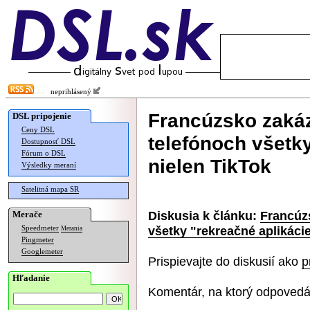
neprihlásený
Francúzsko zaká
DSL pripojenie
Ceny DSL
telefónoch všetky
Dostupnosť DSL
Fórum o DSL
nielen TikTok
Výsledky meraní
Satelitná mapa SR
Diskusia k článku:
Francúz
Merače
všetky "rekreačné aplikácie
Speedmeter
Merania
Pingmeter
Googlemeter
Prispievajte do diskusií ako
p
Hľadanie
Komentár, na ktorý odpovedá