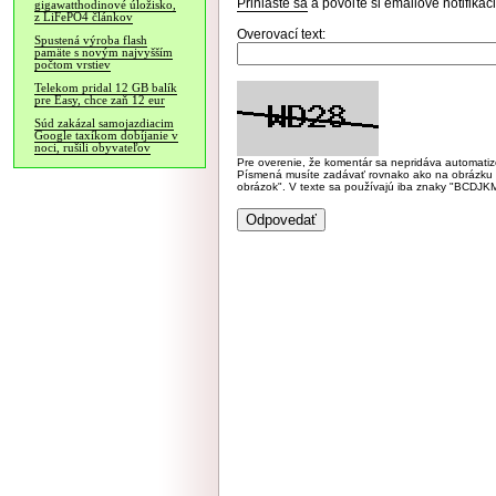
Prihláste sa
a povoľte si emailové notifiká
gigawatthodinové úložisko,
z LiFePO4 článkov
Overovací text:
Spustená výroba flash
pamäte s novým najvyšším
počtom vrstiev
Telekom pridal 12 GB balík
pre Easy, chce zaň 12 eur
Súd zakázal samojazdiacim
Google taxíkom dobíjanie v
noci, rušili obyvateľov
Pre overenie, že komentár sa nepridáva automatizov
Písmená musíte zadávať rovnako ako na obrázku veľk
obrázok". V texte sa používajú iba znaky "BC