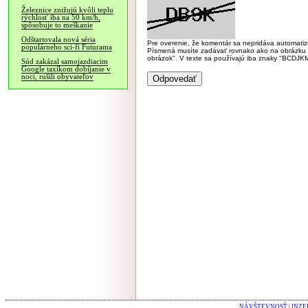
Železnice znižujú kvôli teplu
rýchlosť iba na 50 km/h,
spôsobuje to meškanie
Odštartovala nová séria
Pre overenie, že komentár sa nepridáva automatizov
populárneho sci-fi Futurama
Písmená musíte zadávať rovnako ako na obrázku veľk
obrázok". V texte sa používajú iba znaky "BC
Súd zakázal samojazdiacim
Google taxíkom dobíjanie v
noci, rušili obyvateľov
NÁVŠTEVNOSŤ
|
INZE