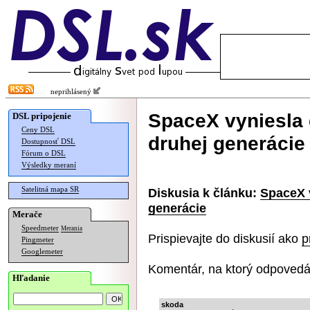
neprihlásený
SpaceX vyniesla ď
DSL pripojenie
Ceny DSL
druhej generácie
Dostupnosť DSL
Fórum o DSL
Výsledky meraní
Satelitná mapa SR
Diskusia k článku:
SpaceX v
generácie
Merače
Speedmeter
Merania
Prispievajte do diskusií ako
p
Pingmeter
Googlemeter
Komentár, na ktorý odpovedá
Hľadanie
skoda