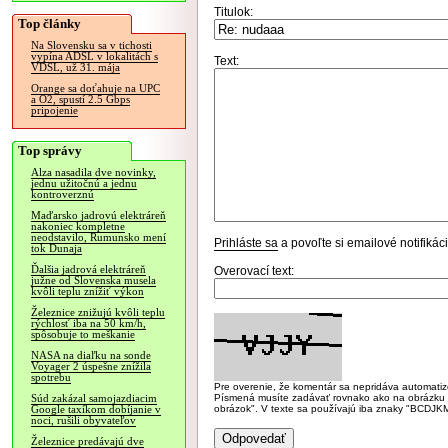
Titulok:
Top články
Na Slovensku sa v tichosti
vypína ADSL v lokalitách s
Text:
VDSL, už 31. mája
Orange sa doťahuje na UPC
a O2, spustí 2.5 Gbps
pripojenie
Top správy
Alza nasadila dve novinky,
jednu užitočnú a jednu
kontroverznú
Maďarsko jadrovú elektráreň
nakoniec kompletne
neodstavilo, Rumunsko mení
Prihláste sa
a povoľte si emailové notifiká
tok Dunaja
Ďalšia jadrová elektráreň
Overovací text:
južne od Slovenska musela
kvôli teplu znížiť výkon
Železnice znižujú kvôli teplu
rýchlosť iba na 50 km/h,
spôsobuje to meškanie
NASA na diaľku na sonde
Voyager 2 úspešne znížila
spotrebu
Pre overenie, že komentár sa nepridáva automatizov
Písmená musíte zadávať rovnako ako na obrázku veľk
Súd zakázal samojazdiacim
obrázok". V texte sa používajú iba znaky "BC
Google taxíkom dobíjanie v
noci, rušili obyvateľov
Železnice predávajú dve