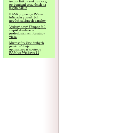
tretiny lístkov elektronicky,
po donútení cestujúcich na
takýto nákup
NASA pripravuje ISS na
inštaláciu posledných
nových solárnych panelov
Vydaný nový FFmpeg 9.0,
zlepšil akceleráciu
profesionálnych formátov
videa
Microsoft v čase drahých
pamätí sľubuje
optimalizovať spotrebu
RAM vo Windows 11