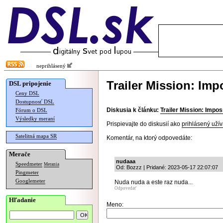
neprihlásený
Trailer Mission: Imp
DSL pripojenie
Ceny DSL
Dostupnosť DSL
Diskusia k článku:
Trailer Mission: Impos
Fórum o DSL
Výsledky meraní
Prispievajte do diskusií ako
prihlásený užív
Satelitná mapa SR
Komentár, na ktorý odpovedáte:
Merače
nudaaa
Speedmeter
Merania
Od: Bozzz | Pridané: 2023-05-17 22:07:07
Pingmeter
Googlemeter
Nuda nuda a este raz nuda...
Odpovedať
Hľadanie
Meno: